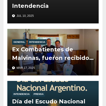
Intendencia
JUL 10, 2025
GENERAL
INTENDENCIA
Ex Combatientes de
Malvinas, fueron recibidos
por el Intendente de Villa
MAR 17, 2025
la Angostura, Javier Murer.
INTENDENCIA
PRENSA
Día del Escudo Nacional