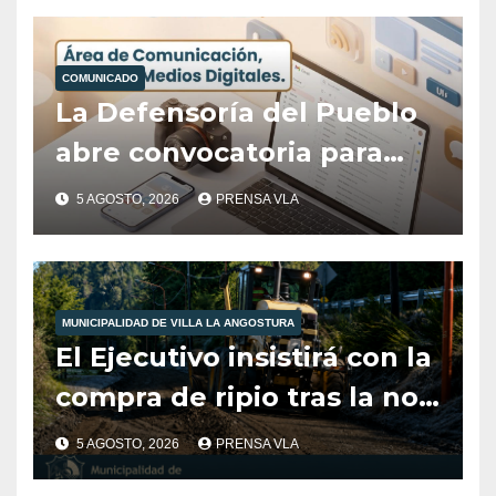
COMUNICADO
La Defensoría del Pueblo
abre convocatoria para
cubrir el área de
5 AGOSTO, 2026
PRENSA VLA
Comunicación, Prensa y
Medios Digitales
MUNICIPALIDAD DE VILLA LA ANGOSTURA
El Ejecutivo insistirá con la
compra de ripio tras la no
aprobación del Concejo en
5 AGOSTO, 2026
PRENSA VLA
2025.