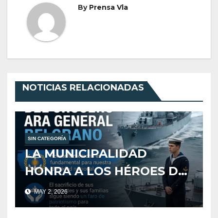
By
Prensa Vla
NOTICIAS RELACIONADAS
SIN CATEGORÍA
LA MUNICIPALIDAD
HONRA A LOS HÉROES DEL
CRUCERO ARA GENERAL
MAY 2, 2026
BELGRANO