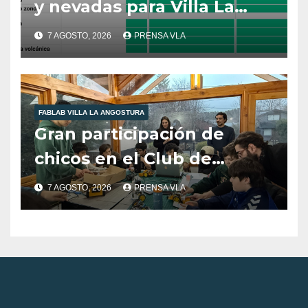
y nevadas para Villa La
Angostura.
7 AGOSTO, 2026
PRENSA VLA
FABLAB VILLA LA ANGOSTURA
Gran participación de
chicos en el Club de
Robótica de FabLab
7 AGOSTO, 2026
PRENSA VLA
Angostura.