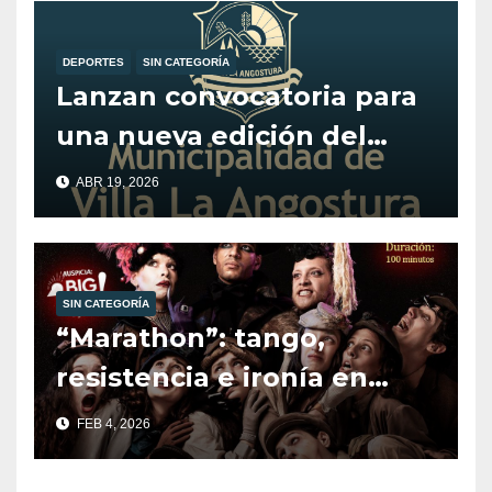
DEPORTES
SIN CATEGORÍA
Lanzan convocatoria para
una nueva edición del
programa Alentando el
ABR 19, 2026
Deporte.
SIN CATEGORÍA
“Marathon”: tango,
resistencia e ironía en
escena.
FEB 4, 2026