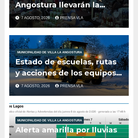
Angostura llevarán la
producción local a Tienda
7 AGOSTO, 2026
PRENSA VLA
de Sabores.
MUNICIPALIDAD DE VILLA LA ANGOSTURA
Estado de escuelas, rutas
y acciones de los equipos
municipales – Villa La
7 AGOSTO, 2026
PRENSA VLA
Angostura – 7 de agosto –
10:00 hs
MUNICIPALIDAD DE VILLA LA ANGOSTURA
Alerta amarilla por lluvias