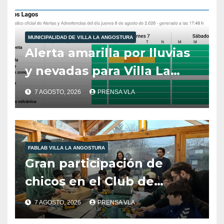
10:00 hs
MUNICIPALIDAD DE VILLA LA ANGOSTURA
Alerta amarilla por lluvias
y nevadas para Villa La
Angostura.
7 AGOSTO, 2026
PRENSA VLA
FABLAB VILLA LA ANGOSTURA
Gran participación de
chicos en el Club de
Robótica de FabLab
7 AGOSTO, 2026
PRENSA VLA
Angostura.