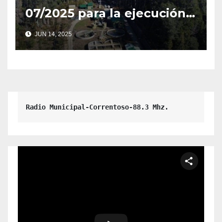
07/2025 para la ejecución
de la Planta de
JUN 14, 2025
Pretratamiento de
Efluentes Cloacales de
Camiones Atmosféricos en
Villa La Angostura.
Radio Municipal-Correntoso-88.3 Mhz.