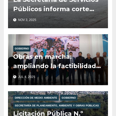
Públicos informa corte
total de tránsito para
NOV 3, 2025
mañana martes 4 de
noviembre.
GOBIERNO
Obras en marcha:
ampliando la factibilidad
de gas en Villa La
JUL 4, 2025
Angostura.
DIRECCIÓN DE MEDIO AMBIENTE
GOBIERNO
SECRETARÍA DE PLANEAMIENTO, AMBIENTE Y OBRAS PÚBLICAS
Licitación Pública N.º