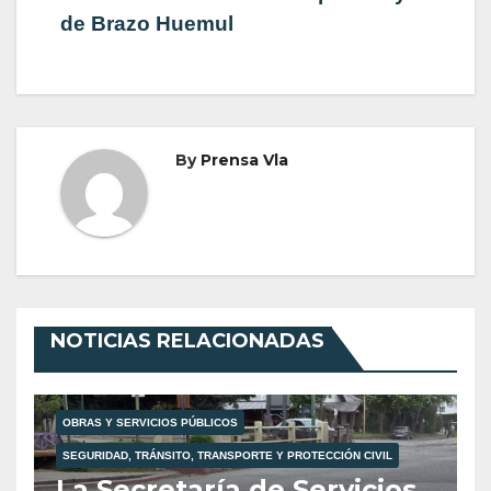
entradas
de Brazo Huemul
By
Prensa Vla
NOTICIAS RELACIONADAS
OBRAS Y SERVICIOS PÚBLICOS
SEGURIDAD, TRÁNSITO, TRANSPORTE Y PROTECCIÓN CIVIL
La Secretaría de Servicios