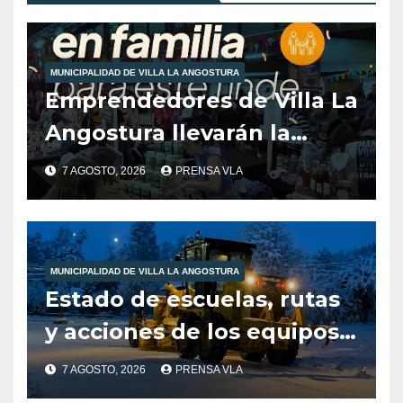
MUNICIPALIDAD DE VILLA LA ANGOSTURA
Emprendedores de Villa La
Angostura llevarán la
producción local a Tienda
7 AGOSTO, 2026
PRENSA VLA
de Sabores.
MUNICIPALIDAD DE VILLA LA ANGOSTURA
Estado de escuelas, rutas
y acciones de los equipos
municipales – Villa La
7 AGOSTO, 2026
PRENSA VLA
Angostura – 7 de agosto –