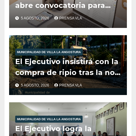
abre convocatoria para
cubrir el área de
5 AGOSTO, 2026
PRENSA VLA
Comunicación, Prensa y
Medios Digitales
MUNICIPALIDAD DE VILLA LA ANGOSTURA
El Ejecutivo insistirá con la
compra de ripio tras la no
aprobación del Concejo en
5 AGOSTO, 2026
PRENSA VLA
2025.
MUNICIPALIDAD DE VILLA LA ANGOSTURA
El Ejecutivo logra la