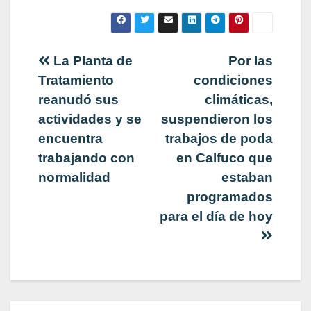
Navegación
La Planta de
Por las
Tratamiento
condiciones
de
reanudó sus
climáticas,
actividades y se
suspendieron los
entradas
encuentra
trabajos de poda
trabajando con
en Calfuco que
normalidad
estaban
programados
para el día de hoy