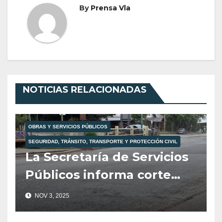
By
Prensa Vla
NOTICIAS RELACIONADAS
OBRAS Y SERVICIOS PÚBLICOS
SEGURIDAD, TRÁNSITO, TRANSPORTE Y PROTECCIÓN CIVIL
La Secretaría de Servicios
Públicos informa corte
total de tránsito para
NOV 3, 2025
mañana martes 4 de