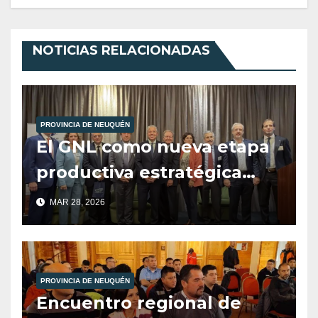
NOTICIAS RELACIONADAS
PROVINCIA DE NEUQUÉN
El GNL como nueva etapa
productiva estratégica
para Neuquén.
MAR 28, 2026
PROVINCIA DE NEUQUÉN
Encuentro regional de