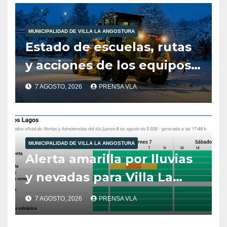
MUNICIPALIDAD DE VILLA LA ANGOSTURA
Estado de escuelas, rutas
y acciones de los equipos
municipales – Villa La
7 AGOSTO, 2026
PRENSA VLA
Angostura – 7 de agosto –
10:00 hs
MUNICIPALIDAD DE VILLA LA ANGOSTURA
Alerta amarilla por lluvias
y nevadas para Villa La
Angostura.
7 AGOSTO, 2026
PRENSA VLA