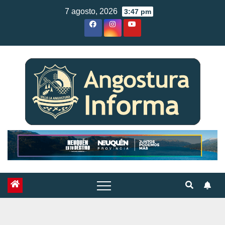
Skip
7 agosto, 2026
3:47 pm
to
content