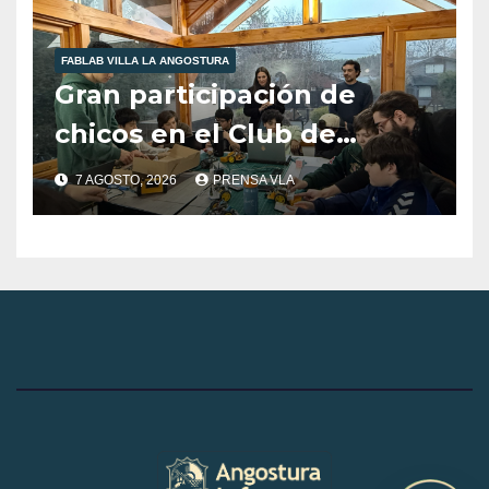
FABLAB VILLA LA ANGOSTURA
Gran participación de
chicos en el Club de
Robótica de FabLab
7 AGOSTO, 2026
PRENSA VLA
Angostura.