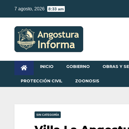
Skip
7 agosto, 2026
8:33 am
to
content
INICIO
GOBIERNO
OBRAS Y SE
PROTECCIÓN CIVIL
ZOONOSIS
SIN CATEGORÍA