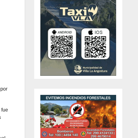
 por
 fue
s