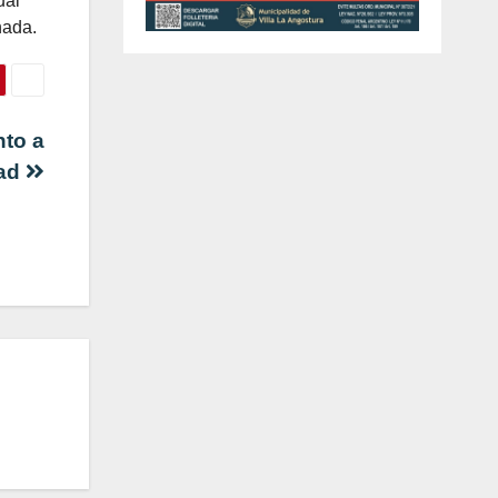
ual
nada.
nto a
dad