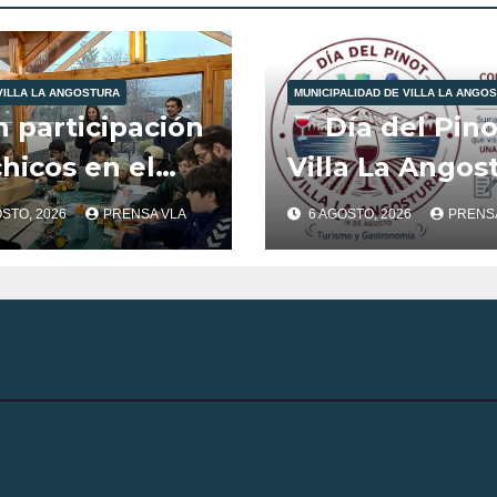
VILLA LA ANGOSTURA
MUNICIPALIDAD DE VILLA LA ANGO
n participación
Día del Pino
hicos en el
Villa La Angos
b de Robótica
OSTO, 2026
PRENSA VLA
6 AGOSTO, 2026
PRENS
FabLab
ostura.