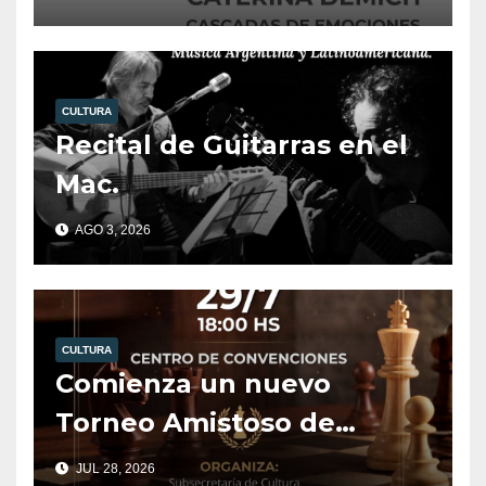
CULTURA
Recital de Guitarras en el
Mac.
AGO 3, 2026
CULTURA
Comienza un nuevo
Torneo Amistoso de
Ajedrez.
JUL 28, 2026