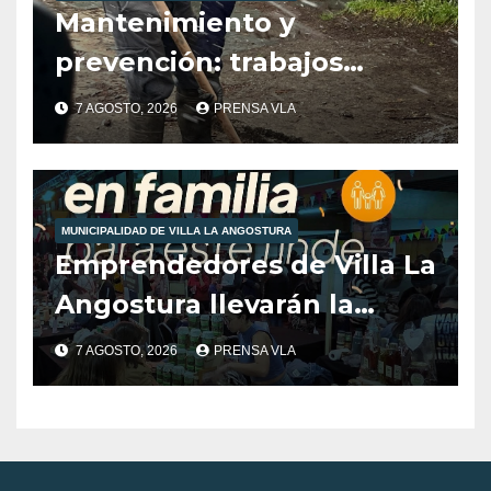
Mantenimiento y
prevención: trabajos
municipales ante las
7 AGOSTO, 2026
PRENSA VLA
condiciones climáticas.
MUNICIPALIDAD DE VILLA LA ANGOSTURA
Emprendedores de Villa La
Angostura llevarán la
producción local a Tienda
7 AGOSTO, 2026
PRENSA VLA
de Sabores.