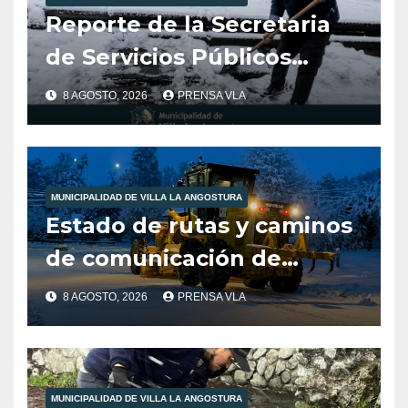
Reporte de la Secretaria
de Servicios Públicos
Municipalidad de Villa la
8 AGOSTO, 2026
PRENSA VLA
Angostura dia 8/8/26
-12:00HS
MUNICIPALIDAD DE VILLA LA ANGOSTURA
Estado de rutas y caminos
de comunicación de
nuestra localidad
8 AGOSTO, 2026
PRENSA VLA
MUNICIPALIDAD DE VILLA LA ANGOSTURA