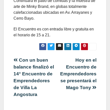
Continuará el patio de comidas y la muestra de
arte de Minky Brand, en globas totalmente
calefaccionadas ubicadas en Av. Arrayanes y
Cerro Bayo.
El Encuentro es con entrada libre y gratuita en
el horario de 15 a 21.
Navegación
Con un buen
Hoy en el
balance finalizó el
Encuentro de
de
14° Encuentro de
Emprendedores
Emprendedores
se presentará el
entradas
de Villa La
Mago Tony
Angostura