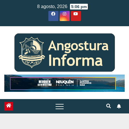
Skip
8 agosto, 2026
5:06 pm
to
content