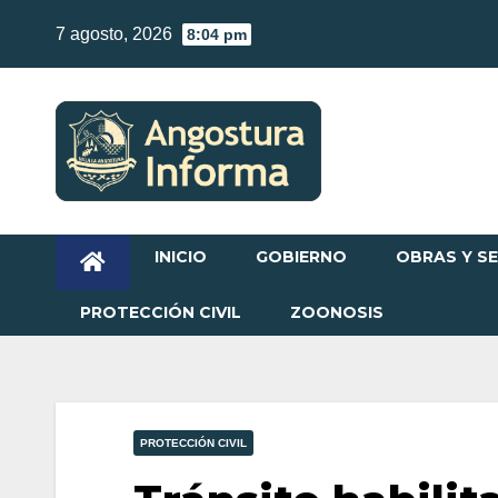
Skip
7 agosto, 2026
8:04 pm
to
content
INICIO
GOBIERNO
OBRAS Y SE
PROTECCIÓN CIVIL
ZOONOSIS
PROTECCIÓN CIVIL