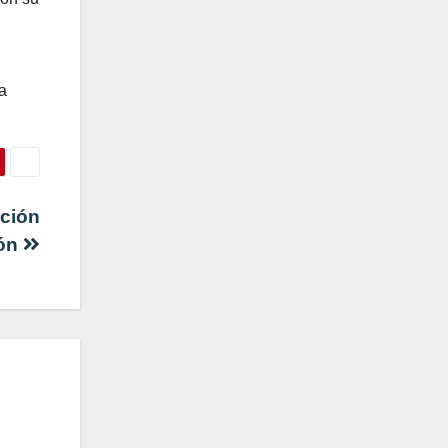
a
cción
ión