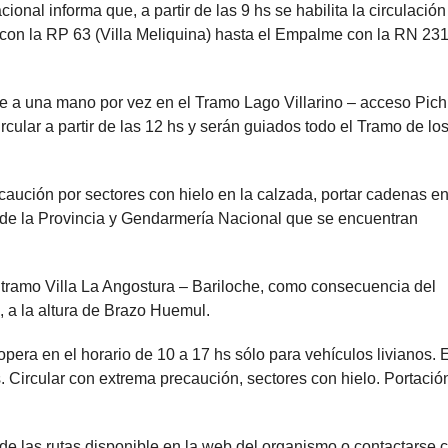
ional informa que, a partir de las 9 hs se habilita la circulación
con la RP 63 (Villa Meliquina) hasta el Empalme con la RN 231
y de a una mano por vez en el Tramo Lago Villarino – acceso Pich
cular a partir de las 12 hs y serán guiados todo el Tramo de lo
ecaución por sectores con hielo en la calzada, portar cadenas en
ía de la Provincia y Gendarmería Nacional que se encuentran
 tramo Villa La Angostura – Bariloche, como consecuencia del
, a la altura de Brazo Huemul.
era en el horario de 10 a 17 hs sólo para vehículos livianos. E
 Circular con extrema precaución, sectores con hielo. Portació
 de las rutas disponible en la web del organismo o contactarse 