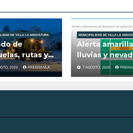
ALIDAD DE VILLA LA ANGOSTURA
MUNICIPALIDAD DE VILLA LA ANGO
ado de
Alerta amarill
elas, rutas y
lluvias y neva
iones de los
para Villa La
OSTO, 2026
PRENSA VLA
7 AGOSTO, 2026
PRENS
ipos
Angostura.
cipales – Villa
Angostura – 7
gosto – 10:00