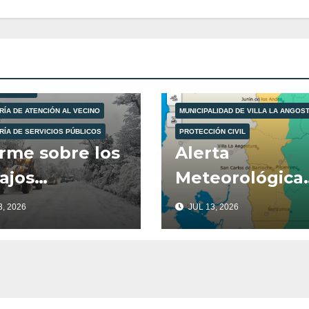
LIDAD DE VILLA LA ANGOSTURA
ÓN CIVIL
RÍA DE ATENCIÓN AL VECINO
MUNICIPALIDAD DE VILLA LA ANGOS
RÍA DE SERVICIOS PÚBLICOS
PROTECCIÓN CIVIL
rme sobre los
Alerta
ajos
Meteorológica
plegados en el
para este lunes
, 2026
JUL 13, 2026
co del
de Julio.
rativo
erno.