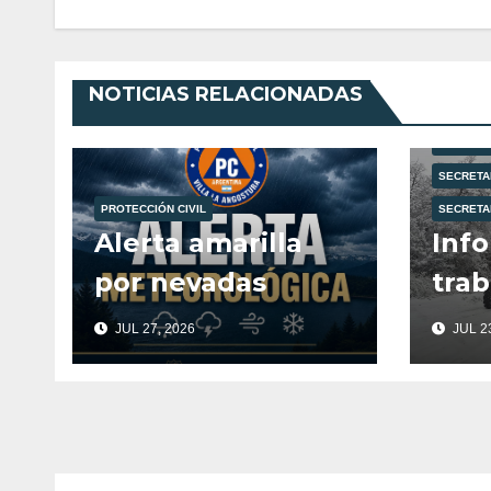
NOTICIAS RELACIONADAS
MUNICIPA
PROTECCI
SECRETA
PROTECCIÓN CIVIL
SECRETA
Alerta amarilla
Info
por nevadas
trab
des
JUL 27, 2026
JUL 23
mar
Ope
Invi