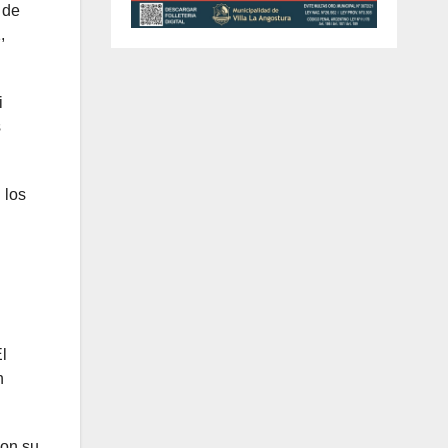
 de
,
i
s
 los
l
n
con su