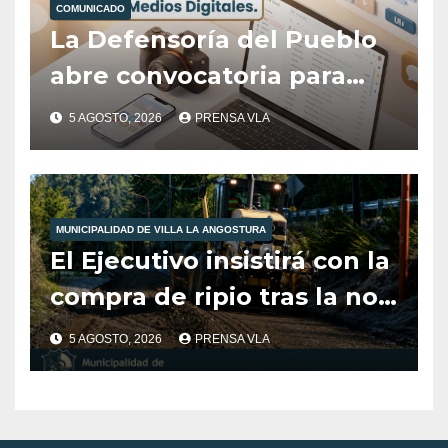
COMUNICADO
Angostura
La Defensoría del Pueblo
abre convocatoria para
cubrir el área de
5 AGOSTO, 2026
PRENSA VLA
Comunicación, Prensa y
Medios Digitales
MUNICIPALIDAD DE VILLA LA ANGOSTURA
El Ejecutivo insistirá con la
compra de ripio tras la no
aprobación del Concejo en
5 AGOSTO, 2026
PRENSA VLA
2025.