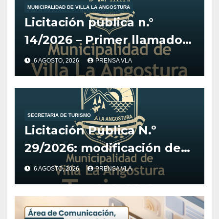
MUNICIPALIDAD DE VILLA LA ANGOSTURA
Licitación pública n.°
14/2026 – Primer llamado
para la adquisición de
6 AGOSTO, 2026
PRENSA VLA
vehículo adaptado para
CET.
SECRETARIA DE TURISMO
Licitación Pública N.º
29/2026: modificación de
fechas para el Desarrollo
6 AGOSTO, 2026
PRENSA VLA
de Estrategia y
Posicionamiento Digital
del Destino Villa La