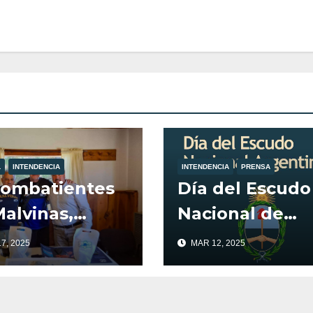
L
INTENDENCIA
INTENDENCIA
PRENSA
Combatientes
Día del Escudo
alvinas,
Nacional de
on recibidos
Argentina
7, 2025
MAR 12, 2025
el Intendente
illa la