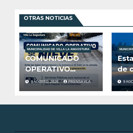
Ango
Mur
OTRAS NOTICIAS
MUNICIPALIDAD DE VILLA LA ANGOSTURA
MUNICIP
COMUNICADO
Est
OPERATIVO
de 
NIEVE: Ante las
de 
9 AGOSTO, 2026
PRENSA VLA
9 AG
bajas
loca
temperaturas y la
presencia de hielo
en la calzada,