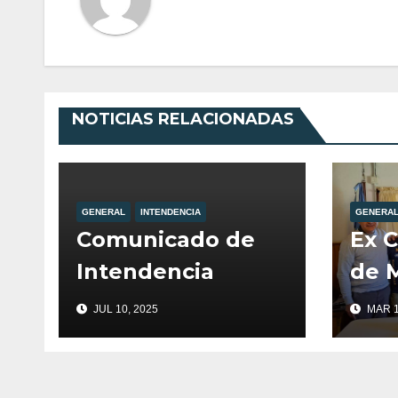
NOTICIAS RELACIONADAS
GENERAL
INTENDENCIA
GENERA
Comunicado de
Ex 
Intendencia
de M
fuer
JUL 10, 2025
MAR 1
por 
de V