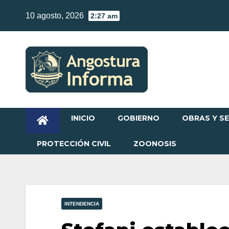
Skip
10 agosto, 2026
2:27 am
to
content
INICIO
GOBIERNO
OBRAS Y SE
PROTECCIÓN CIVIL
ZOONOSIS
INTENDENCIA