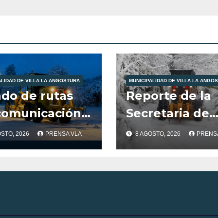
stura, Javier
er.
ALIDAD DE VILLA LA ANGOSTURA
MUNICIPALIDAD DE VILLA LA ANGO
ado de rutas
Reporte de la
comunicación
Secretaria de
nuestra
Servicios Públ
OSTO, 2026
PRENSA VLA
8 AGOSTO, 2026
PRENS
lidad
Municipalidad
Villa la Angos
día 8/8/26
-20:00HS