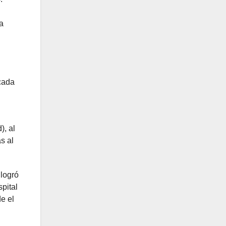
a
cada
), al
s al
 logró
pital
de el