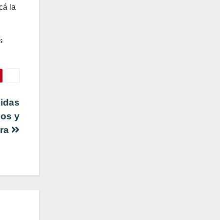
cá la
s
didas
nos y
ura