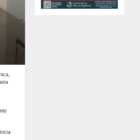
nica,
aria
nto
incia
.