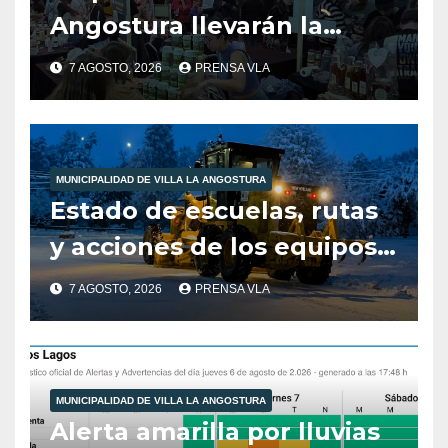
Angostura llevarán la
producción local a Tienda
7 AGOSTO, 2026
PRENSA VLA
de Sabores.
MUNICIPALIDAD DE VILLA LA ANGOSTURA
Estado de escuelas, rutas
y acciones de los equipos
municipales – Villa La
7 AGOSTO, 2026
PRENSA VLA
Angostura – 7 de agosto –
10:00 hs
MUNICIPALIDAD DE VILLA LA ANGOSTURA
Alerta amarilla por lluvias