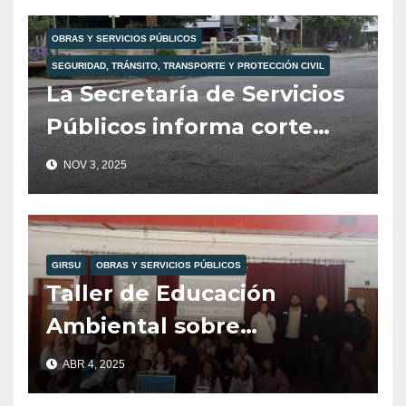
OBRAS Y SERVICIOS PÚBLICOS
SEGURIDAD, TRÁNSITO, TRANSPORTE Y PROTECCIÓN CIVIL
La Secretaría de Servicios
Públicos informa corte
total de tránsito para
NOV 3, 2025
mañana martes 4 de
noviembre.
GIRSU
OBRAS Y SERVICIOS PÚBLICOS
Taller de Educación
Ambiental sobre
Reciclajes en la Esc. 104,
ABR 4, 2025
Organizado por Girsu,