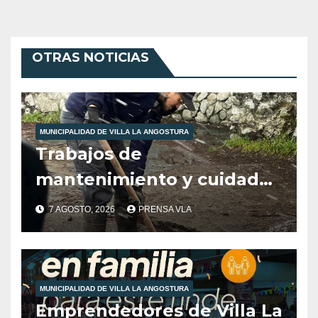
OTRAS NOTICIAS
MUNICIPALIDAD DE VILLA LA ANGOSTURA
Trabajos de
mantenimiento y cuidados
ciudadanos en el marco de
7 AGOSTO, 2026
PRENSA VLA
las inclemencias climáticas
reinantes en la región
MUNICIPALIDAD DE VILLA LA ANGOSTURA
Emprendedores de Villa La