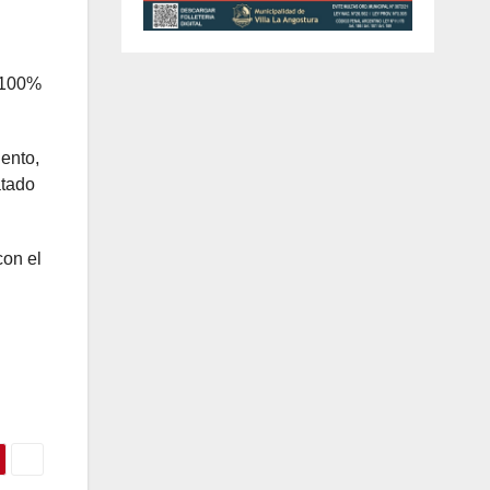
l 100%
ento,
atado
con el