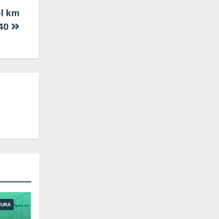
el km
 40
TURA