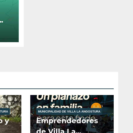
 13
STURA
MUNICIPALIDAD DE VILLA LA ANGOSTURA
o y
Emprendedores
de Villa La