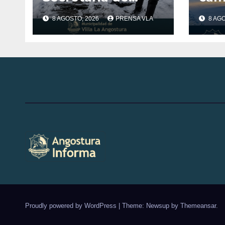
Servicios Públicos
com
8 AGOSTO, 2026
PRENSA VLA
8 AG
Municipalidad de
nue
Villa la Angostura
dia 8/8/26 -12:00HS
Proudly powered by WordPress
|
Theme: Newsup by
Themeansar
.