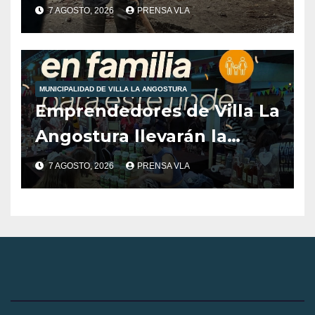
municipales ante las
7 AGOSTO, 2026
PRENSA VLA
condiciones climáticas.
MUNICIPALIDAD DE VILLA LA ANGOSTURA
Emprendedores de Villa La
Angostura llevarán la
producción local a Tienda
7 AGOSTO, 2026
PRENSA VLA
de Sabores.