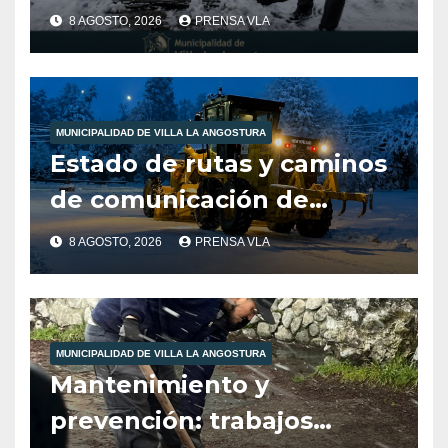
Municipalidad de Villa la
8 AGOSTO, 2026
PRENSA VLA
Angostura dia 8/8/26
-12:00HS
MUNICIPALIDAD DE VILLA LA ANGOSTURA
Estado de rutas y caminos
de comunicación de
nuestra localidad
8 AGOSTO, 2026
PRENSA VLA
MUNICIPALIDAD DE VILLA LA ANGOSTURA
Mantenimiento y
prevención: trabajos