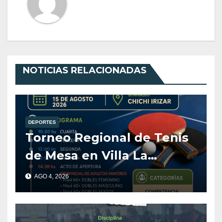
NOTICIAS RELACIONADAS
DEPORTES
Torneo Regional de Tenis
de Mesa en Villa La
Angostura
AGO 4, 2026