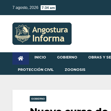
Skip
7 agosto, 2026
7:34 am
to
content
INICIO
GOBIERNO
OBRAS Y SE
PROTECCIÓN CIVIL
ZOONOSIS
GOBIERNO