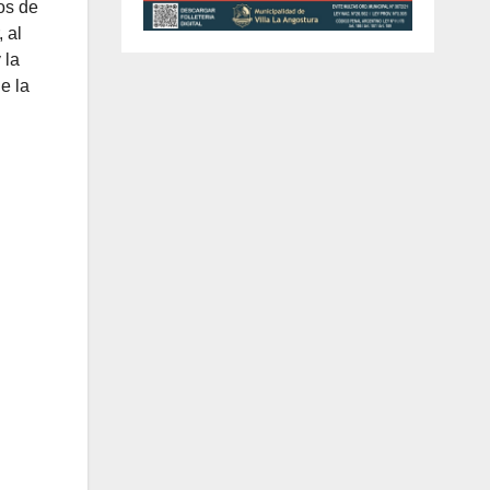
os de
 al
 la
e la