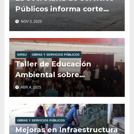
Públicos informa corte
total de tránsito para
NOV 3, 2025
mañana martes 4 de
noviembre.
GIRSU
OBRAS Y SERVICIOS PÚBLICOS
Taller de Educación
Ambiental sobre
Reciclajes en la Esc. 104,
ABR 4, 2025
Organizado por Girsu,
Agenda Verde y Amigos
de la Patagonia
OBRAS Y SERVICIOS PÚBLICOS
Mejoras en Infraestructura