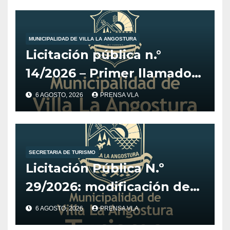
MUNICIPALIDAD DE VILLA LA ANGOSTURA
Licitación pública n.°
14/2026 – Primer llamado
para la adquisición de
6 AGOSTO, 2026
PRENSA VLA
vehículo adaptado para
CET.
SECRETARIA DE TURISMO
Licitación Pública N.º
29/2026: modificación de
fechas para el Desarrollo
6 AGOSTO, 2026
PRENSA VLA
de Estrategia y