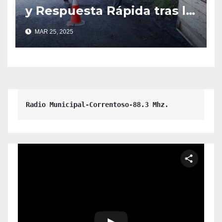
y Respuesta Rápida tras la
Caída de un Árbol en la
MAR 25, 2025
Escuela 341.
Radio Municipal-Correntoso-88.3 Mhz.