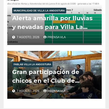
MUNICIPALIDAD DE VILLA LA ANGOSTURA
Alerta amarilla por lluvias
y nevadas para Villa La
Angostura.
7 AGOSTO, 2026
PRENSA VLA
FABLAB VILLA LA ANGOSTURA
Gran participación de
chicos en el Club de
Robótica de FabLab
7 AGOSTO, 2026
PRENSA VLA
Angostura.