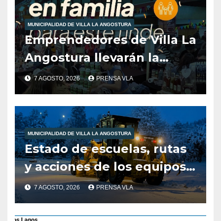
MUNICIPALIDAD DE VILLA LA ANGOSTURA
Emprendedores de Villa La
Angostura llevarán la
producción local a Tienda
7 AGOSTO, 2026
PRENSA VLA
de Sabores.
MUNICIPALIDAD DE VILLA LA ANGOSTURA
Estado de escuelas, rutas
y acciones de los equipos
municipales – Villa La
7 AGOSTO, 2026
PRENSA VLA
Angostura – 7 de agosto –
10:00 hs