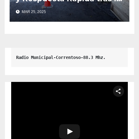
Caída de un Árbol en la
MAR 25, 2025
Escuela 341.
Radio Municipal-Correntoso-88.3 Mhz.