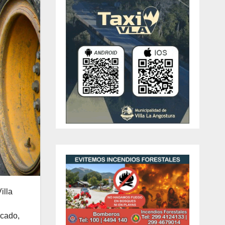
illa
rcado,