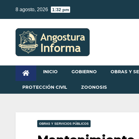
Skip
8 agosto, 2026
1:32 pm
to
content
INICIO
GOBIERNO
OBRAS Y SE
PROTECCIÓN CIVIL
ZOONOSIS
OBRAS Y SERVICIOS PÚBLICOS