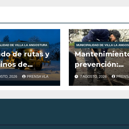
su, Agenda
de y Amigos
a Patagonia
ALIDAD DE VILLA LA ANGOSTURA
MUNICIPALIDAD DE VILLA LA ANGO
ado de rutas y
Mantenimient
inos de
prevención:
unicación de
trabajos
OSTO, 2026
PRENSA VLA
7 AGOSTO, 2026
PRENS
stra localidad
municipales a
las condicione
climáticas.