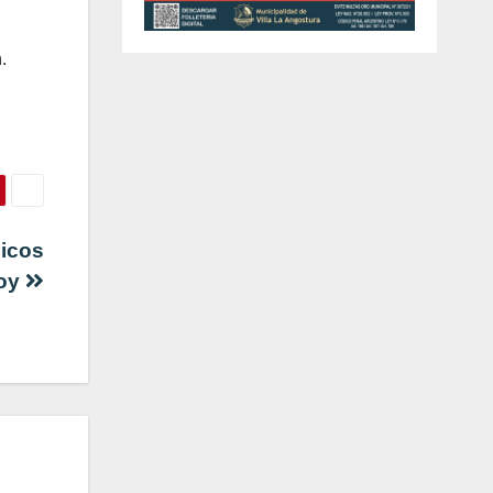
.
n
licos
hoy