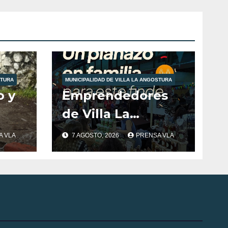
STURA
MUNICIPALIDAD DE VILLA LA ANGOSTURA
o y
Emprendedores
de Villa La
Angostura
A VLA
7 AGOSTO, 2026
PRENSA VLA
nte
llevarán la
s
producción local a
Tienda de
Sabores.