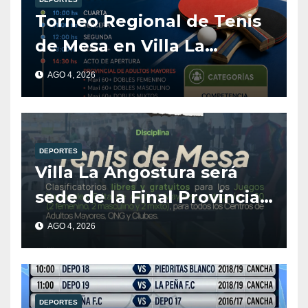
Torneo Regional de Tenis
de Mesa en Villa La
Angostura
AGO 4, 2026
DEPORTES
Villa La Angostura será
sede de la Final Provincial
de Tenis de Mesa para
AGO 4, 2026
Adultos Mayores.
DEPORTES