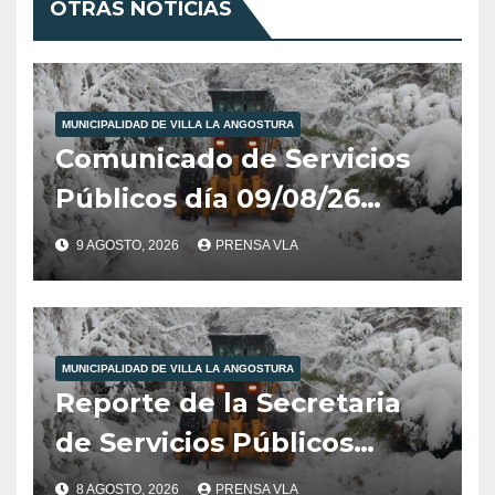
OTRAS NOTICIAS
MUNICIPALIDAD DE VILLA LA ANGOSTURA
Comunicado de Servicios
Públicos día 09/08/26
10:00hs.
9 AGOSTO, 2026
PRENSA VLA
MUNICIPALIDAD DE VILLA LA ANGOSTURA
Reporte de la Secretaria
de Servicios Públicos
Municipalidad de Villa la
8 AGOSTO, 2026
PRENSA VLA