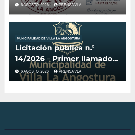
6 AGOSTO, 2026
PRENSA VLA
MUNICIPALIDAD DE VILLA LA ANGOSTURA
Licitación pública n.°
14/2026 – Primer llamado
para la adquisición de
6 AGOSTO, 2026
PRENSA VLA
vehículo adaptado para
CET.