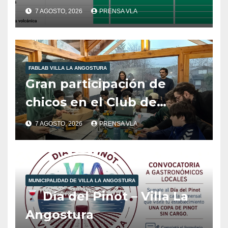
Angostura.
7 AGOSTO, 2026
PRENSA VLA
FABLAB VILLA LA ANGOSTURA
Gran participación de
chicos en el Club de
Robótica de FabLab
7 AGOSTO, 2026
PRENSA VLA
Angostura.
MUNICIPALIDAD DE VILLA LA ANGOSTURA
Día del Pinot – Villa La
Angostura