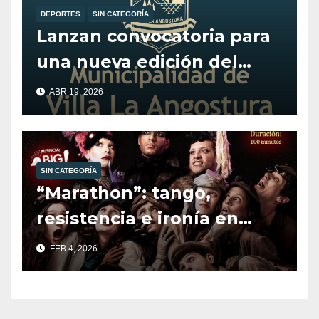
DEPORTES
SIN CATEGORÍA
Lanzan convocatoria para
una nueva edición del
programa Alentando el
ABR 19, 2026
Deporte.
SIN CATEGORÍA
“Marathon”: tango,
resistencia e ironía en
escena.
FEB 4, 2026