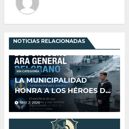
NOTICIAS RELACIONADAS
SIN CATEGORÍA
LA MUNICIPALIDAD
HONRA A LOS HÉROES DEL
CRUCERO ARA GENERAL
MAY 2, 2026
BELGRANO