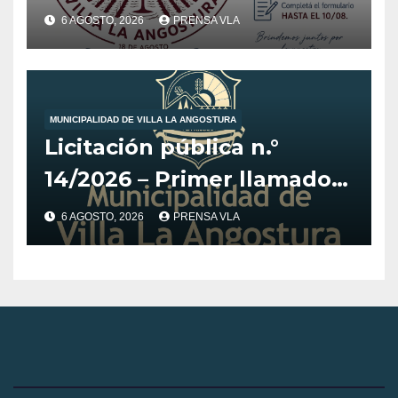
6 AGOSTO, 2026
PRENSA VLA
MUNICIPALIDAD DE VILLA LA ANGOSTURA
Licitación pública n.°
14/2026 – Primer llamado
para la adquisición de
6 AGOSTO, 2026
PRENSA VLA
vehículo adaptado para
CET.