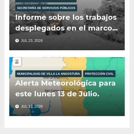
SECRETARÍA DE SERVICIOS PÚBLICOS
Informe sobre los trabajos
desplegados en el marco
del Operativo Invierno.
JUL 23, 2026
MUNICIPALIDAD DE VILLA LA ANGOSTURA
PROTECCIÓN CIVIL
Alerta Meteorológica para
este lunes 13 de Julio.
JUL 13, 2026