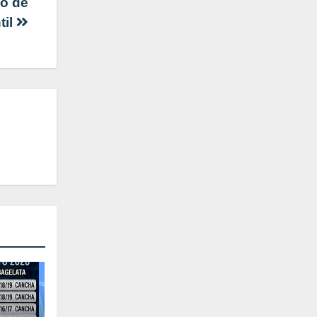
eo de
til