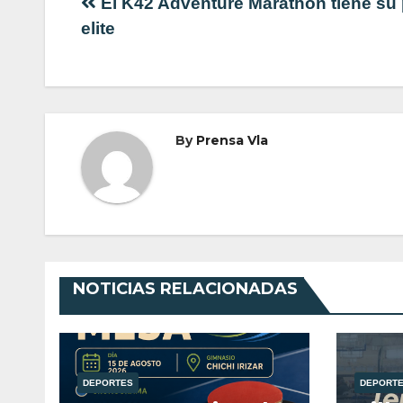
Navegación
El K42 Adventure Marathon tiene su 
elite
de
entradas
By
Prensa Vla
NOTICIAS RELACIONADAS
DEPORTES
DEPORT