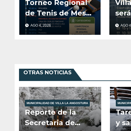
Torneo Regional
Vill
de Tenis de Mesa
será
en Villa La
Fina
AGO 4, 2026
AGO 4
Angostura
Ten
par
May
OTRAS NOTICIAS
MUNICIPALIDAD DE VILLA LA ANGOSTURA
MUNICIP
Reporte de la
Tar
Secretaria de
y s