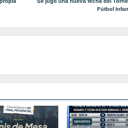
propia
Se jugó una nueva fecha del Torn
Fútbol Infan
ES
DEPORTES