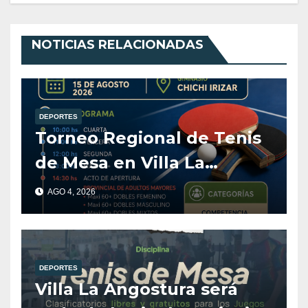
NOTICIAS RELACIONADAS
DEPORTES
Torneo Regional de Tenis
de Mesa en Villa La
Angostura
AGO 4, 2026
DEPORTES
Villa La Angostura será