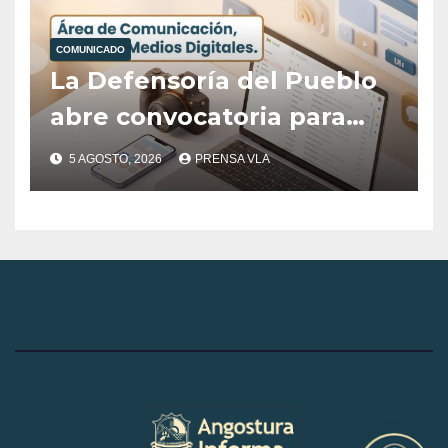
Posicionamiento Digital
del Destino Villa La
COMUNICADO
Angostura
La Defensoría del Pueblo
abre convocatoria para
cubrir el área de
5 AGOSTO, 2026
PRENSA VLA
Comunicación, Prensa y
Medios Digitales