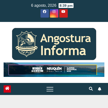
Skip
6 agosto, 2026
8:39 pm
to
content