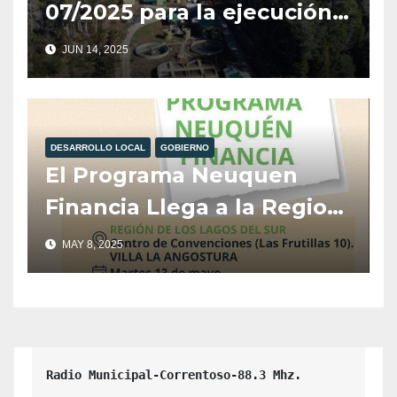
07/2025 para la ejecución
de la Planta de
JUN 14, 2025
Pretratamiento de
Efluentes Cloacales de
Camiones Atmosféricos en
DESARROLLO LOCAL
GOBIERNO
Villa La Angostura.
El Programa Neuquen
Financia Llega a la Region
Los Lagos Del Sur.
MAY 8, 2025
Radio Municipal-Correntoso-88.3 Mhz.