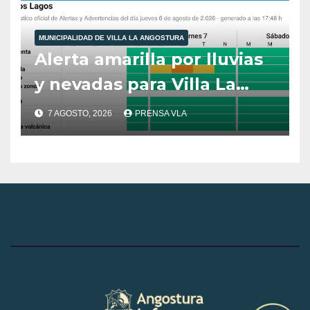
10:00 hs
MUNICIPALIDAD DE VILLA LA ANGOSTURA
Alerta amarilla por lluvias
y nevadas para Villa La
Angostura.
7 AGOSTO, 2026
PRENSA VLA