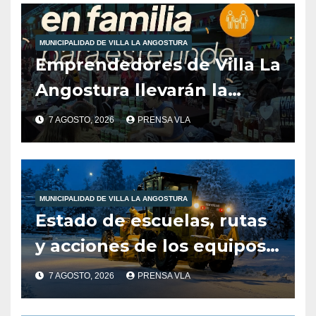
reinantes en la región
MUNICIPALIDAD DE VILLA LA ANGOSTURA
Emprendedores de Villa La
Angostura llevarán la
producción local a Tienda
7 AGOSTO, 2026
PRENSA VLA
de Sabores.
MUNICIPALIDAD DE VILLA LA ANGOSTURA
Estado de escuelas, rutas
y acciones de los equipos
municipales – Villa La
7 AGOSTO, 2026
PRENSA VLA
Angostura – 7 de agosto –