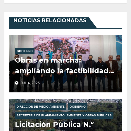
NOTICIAS RELACIONADAS
GOBIERNO
Obras en marcha:
ampliando la factibilidad
de gas en Villa La
JUL 4, 2025
Angostura.
DIRECCIÓN DE MEDIO AMBIENTE
GOBIERNO
SECRETARÍA DE PLANEAMIENTO, AMBIENTE Y OBRAS PÚBLICAS
Licitación Pública N.º