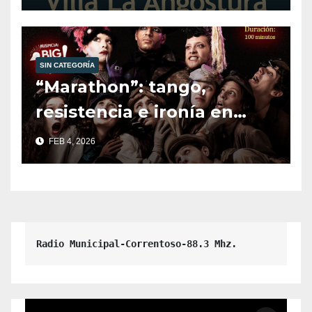
Deporte.
SIN CATEGORÍA
“Marathon”: tango,
resistencia e ironía en
escena.
FEB 4, 2026
Radio Municipal-Correntoso-88.3 Mhz.