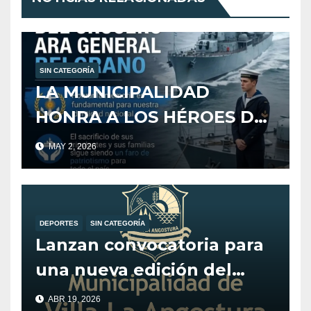
SIN CATEGORÍA
LA MUNICIPALIDAD
HONRA A LOS HÉROES DEL
CRUCERO ARA GENERAL
MAY 2, 2026
BELGRANO
DEPORTES
SIN CATEGORÍA
Lanzan convocatoria para
una nueva edición del
programa Alentando el
ABR 19, 2026