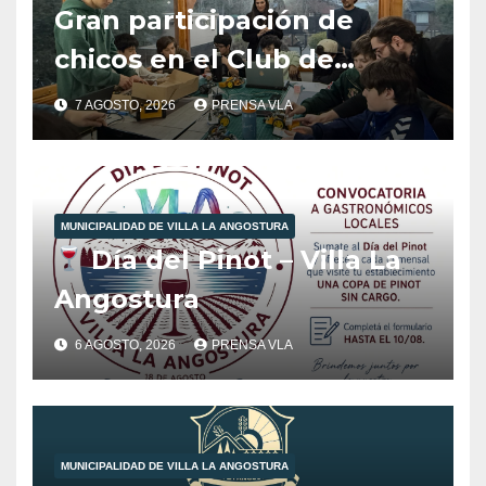
Gran participación de
chicos en el Club de
Robótica de FabLab
7 AGOSTO, 2026
PRENSA VLA
Angostura.
MUNICIPALIDAD DE VILLA LA ANGOSTURA
Día del Pinot – Villa La
Angostura
6 AGOSTO, 2026
PRENSA VLA
MUNICIPALIDAD DE VILLA LA ANGOSTURA