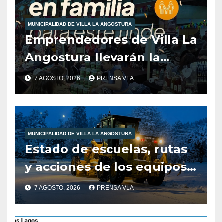
MUNICIPALIDAD DE VILLA LA ANGOSTURA
Emprendedores de Villa La
Angostura llevarán la
producción local a Tienda
7 AGOSTO, 2026
PRENSA VLA
de Sabores.
MUNICIPALIDAD DE VILLA LA ANGOSTURA
Estado de escuelas, rutas
y acciones de los equipos
municipales – Villa La
7 AGOSTO, 2026
PRENSA VLA
Angostura – 7 de agosto –
10:00 hs