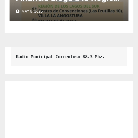
Los Lagos Del Sur.
MAY 8, 2025
Radio Municipal-Correntoso-88.3 Mhz.