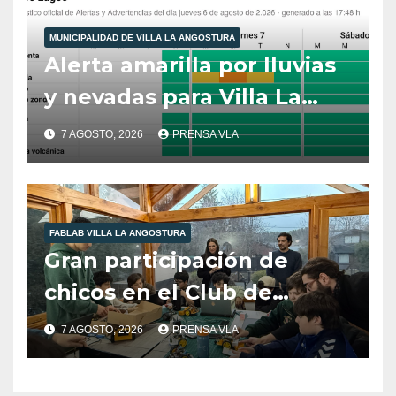
MUNICIPALIDAD DE VILLA LA ANGOSTURA
Alerta amarilla por lluvias
y nevadas para Villa La
Angostura.
7 AGOSTO, 2026
PRENSA VLA
FABLAB VILLA LA ANGOSTURA
Gran participación de
chicos en el Club de
Robótica de FabLab
7 AGOSTO, 2026
PRENSA VLA
Angostura.