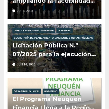
ampliando la factibilidad
de gas en Villa La
JUL 4, 2025
Angostura.
DIRECCIÓN DE MEDIO AMBIENTE
GOBIERNO
SECRETARÍA DE PLANEAMIENTO, AMBIENTE Y OBRAS PÚBLICAS
Licitación Pública N.º
07/2025 para la ejecución
de la Planta de
JUN 14, 2025
Pretratamiento de
Efluentes Cloacales de
Camiones Atmosféricos en
DESARROLLO LOCAL
GOBIERNO
Villa La Angostura.
El Programa Neuquen
Financia Llega a la Region