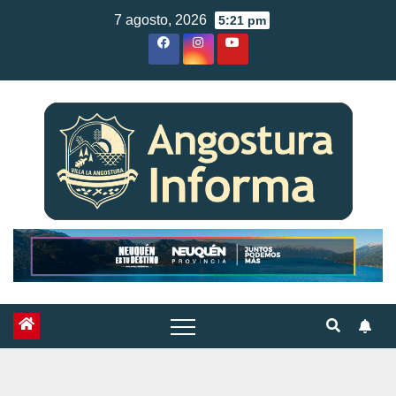
Skip
7 agosto, 2026
5:21 pm
to
content