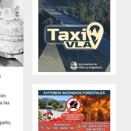
s
ión
a las
pello,