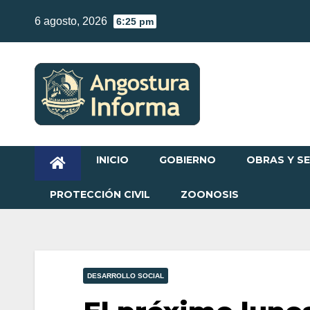
Skip
6 agosto, 2026
6:25 pm
to
content
INICIO
GOBIERNO
OBRAS Y SE
PROTECCIÓN CIVIL
ZOONOSIS
DESARROLLO SOCIAL