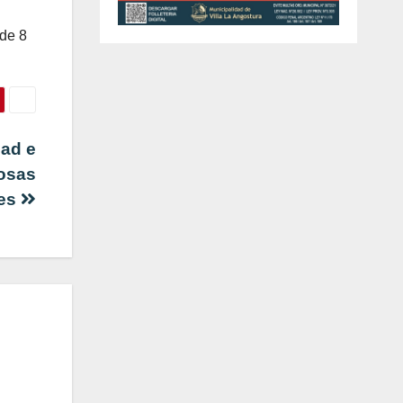
 de 8
dad e
iosas
les