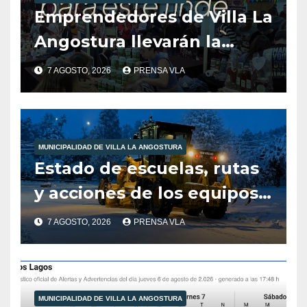
Emprendedores de Villa La
Angostura llevarán la
producción local a Tienda
7 AGOSTO, 2026
PRENSA VLA
de Sabores.
MUNICIPALIDAD DE VILLA LA ANGOSTURA
Estado de escuelas, rutas
y acciones de los equipos
municipales – Villa La
7 AGOSTO, 2026
PRENSA VLA
Angostura – 7 de agosto –
10:00 hs
MUNICIPALIDAD DE VILLA LA ANGOSTURA