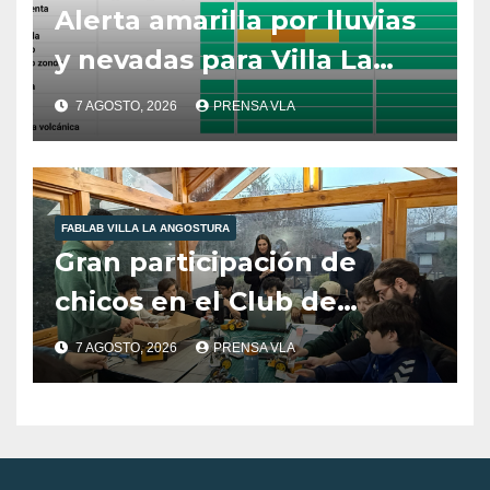
Alerta amarilla por lluvias
y nevadas para Villa La
Angostura.
7 AGOSTO, 2026
PRENSA VLA
FABLAB VILLA LA ANGOSTURA
Gran participación de
chicos en el Club de
Robótica de FabLab
7 AGOSTO, 2026
PRENSA VLA
Angostura.