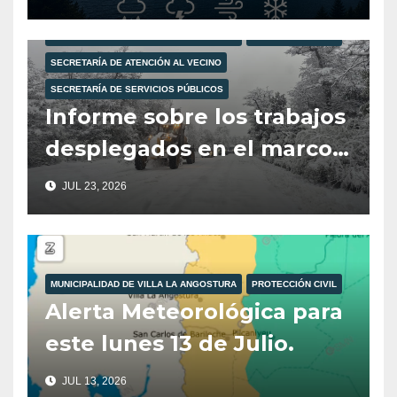
MUNICIPALIDAD DE VILLA LA ANGOSTURA
PROTECCIÓN CIVIL
SECRETARÍA DE ATENCIÓN AL VECINO
SECRETARÍA DE SERVICIOS PÚBLICOS
Informe sobre los trabajos
desplegados en el marco
del Operativo Invierno.
JUL 23, 2026
MUNICIPALIDAD DE VILLA LA ANGOSTURA
PROTECCIÓN CIVIL
Alerta Meteorológica para
este lunes 13 de Julio.
JUL 13, 2026