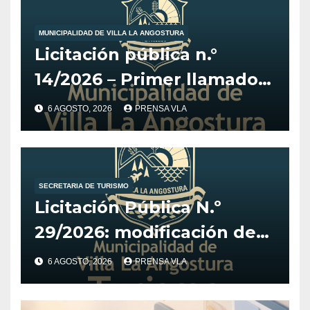
MUNICIPALIDAD DE VILLA LA ANGOSTURA
Licitación pública n.°
14/2026 – Primer llamado
para la adquisición de
6 AGOSTO, 2026
PRENSA VLA
vehículo adaptado para
CET.
SECRETARIA DE TURISMO
Licitación Pública N.º
29/2026: modificación de
fechas para el Desarrollo
6 AGOSTO, 2026
PRENSA VLA
de Estrategia y
Posicionamiento Digital