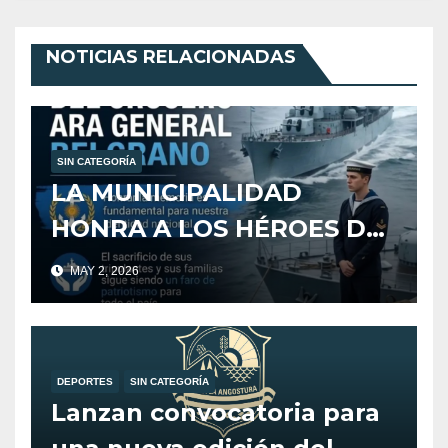
NOTICIAS RELACIONADAS
SIN CATEGORÍA
LA MUNICIPALIDAD
HONRA A LOS HÉROES DEL
CRUCERO ARA GENERAL
MAY 2, 2026
BELGRANO
DEPORTES
SIN CATEGORÍA
Lanzan convocatoria para