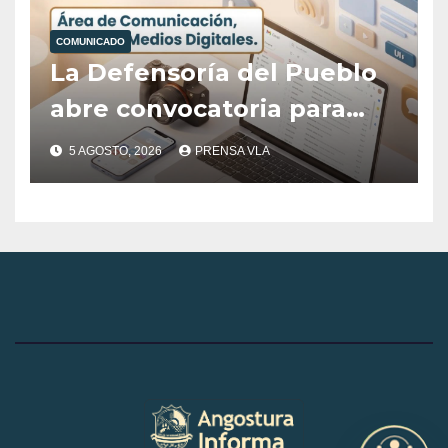
del Destino Villa La
COMUNICADO
Angostura
La Defensoría del Pueblo
abre convocatoria para
cubrir el área de
5 AGOSTO, 2026
PRENSA VLA
Comunicación, Prensa y
Medios Digitales