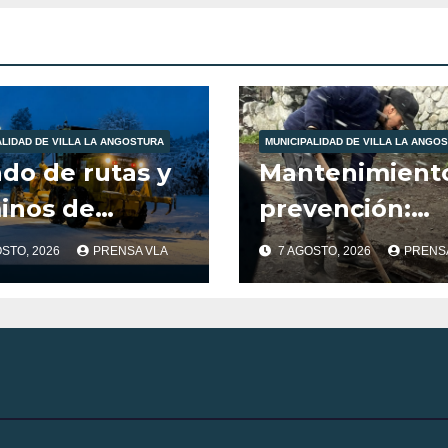
er.
ALIDAD DE VILLA LA ANGOSTURA
MUNICIPALIDAD DE VILLA LA ANGO
ado de rutas y
Mantenimient
inos de
prevención:
unicación de
trabajos
OSTO, 2026
PRENSA VLA
7 AGOSTO, 2026
PRENS
stra localidad
municipales a
las condicione
climáticas.