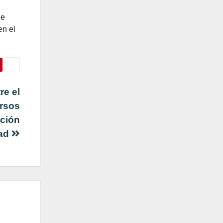
de
en el
re el
ersos
ación
dad