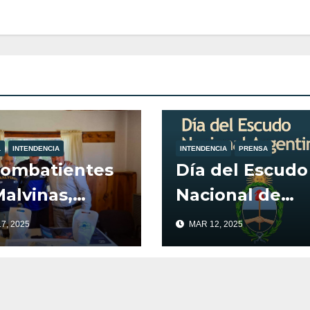
L
INTENDENCIA
INTENDENCIA
PRENSA
Combatientes
Día del Escudo
alvinas,
Nacional de
on recibidos
Argentina
7, 2025
MAR 12, 2025
el Intendente
illa la
stura, Javier