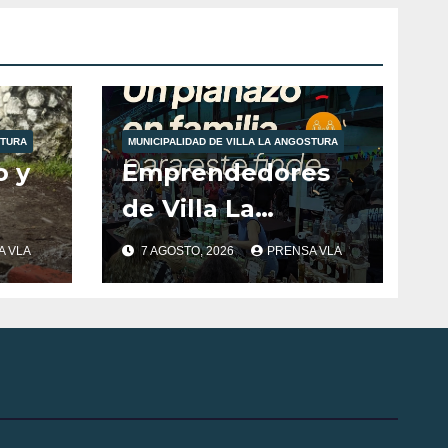
STURA
MUNICIPALIDAD DE VILLA LA ANGOSTURA
o y
Emprendedores
de Villa La
Angostura
A VLA
7 AGOSTO, 2026
PRENSA VLA
nte
llevarán la
s
producción local a
Tienda de
Sabores.