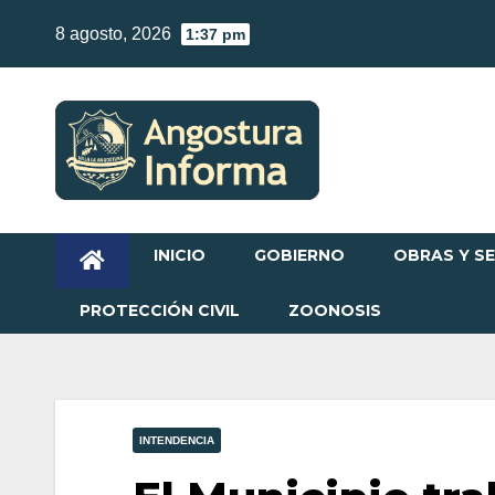
Skip
8 agosto, 2026
1:37 pm
to
content
INICIO
GOBIERNO
OBRAS Y SE
PROTECCIÓN CIVIL
ZOONOSIS
INTENDENCIA