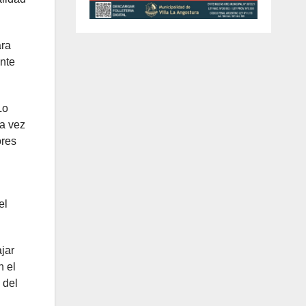
ara
ante
Lo
na vez
ores
el
jar
n el
 del