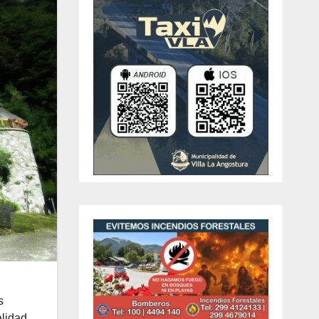
s
alidad