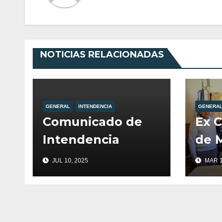
NOTICIAS RELACIONADAS
GENERAL
INTENDENCIA
GENERA
Comunicado de
Ex 
Intendencia
de M
fuer
JUL 10, 2025
MAR 1
por 
de V
Ango