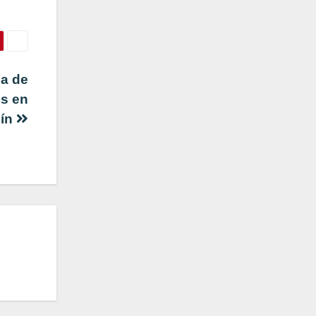
sa de
os en
lín