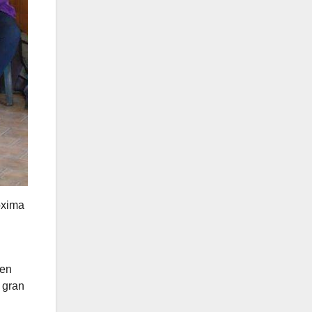
óxima
 en
 gran