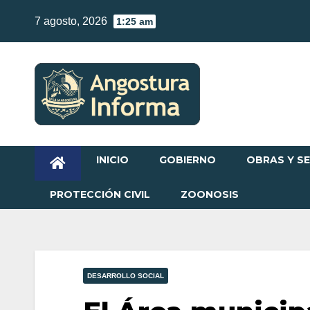
Skip
7 agosto, 2026
1:25 am
to
content
INICIO
GOBIERNO
OBRAS Y SE
PROTECCIÓN CIVIL
ZOONOSIS
DESARROLLO SOCIAL