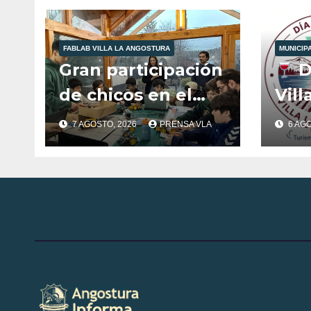
Plantas para la
Salud.
FABLAB VILLA LA ANGOSTURA
MUNICIP
Gran participación
D
de chicos en el
Vill
Club de Robótica
7 AGOSTO, 2026
PRENSA VLA
6 AG
de FabLab
Angostura.