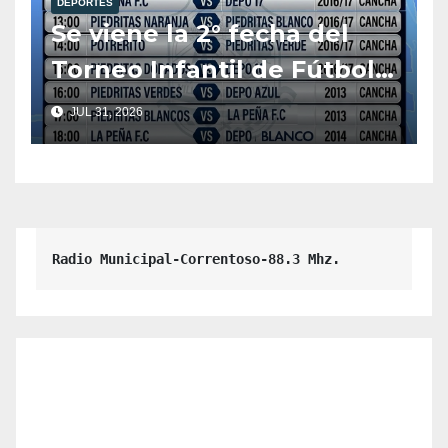
DEPORTES
Se viene la 2° fecha del
Torneo Infantil de Fútbol
Mixto 2026
JUL 31, 2026
Radio Municipal-Correntoso-88.3 Mhz.