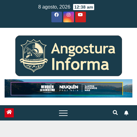
Skip
8 agosto, 2026
12:38 am
to
content