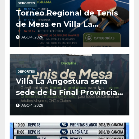
DEPORTES
Torneo Regional de Tenis
de Mesa en Villa La
Angostura
AGO 4, 2026
DEPORTES
Villa La Angostura será
sede de la Final Provincial
de Tenis de Mesa para
AGO 4, 2026
Adultos Mayores.