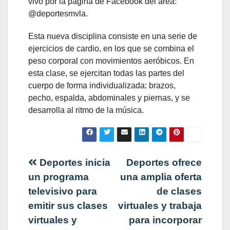
vivo por la página de Facebook del área:
@deportesmvla.
Esta nueva disciplina consiste en una serie de
ejercicios de cardio, en los que se combina el
peso corporal con movimientos aeróbicos. En
esta clase, se ejercitan todas las partes del
cuerpo de forma individualizada: brazos,
pecho, espalda, abdominales y piernas, y se
desarrolla al ritmo de la música.
Navegación
Deportes inicia
Deportes ofrece
un programa
una amplia oferta
de
televisivo para
de clases
emitir sus clases
virtuales y trabaja
entradas
virtuales y
para incorporar