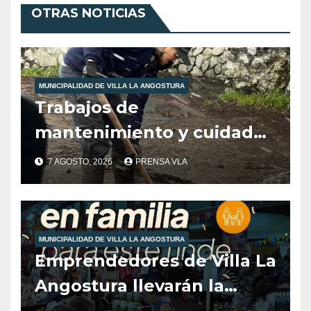
OTRAS NOTICIAS
MUNICIPALIDAD DE VILLA LA ANGOSTURA
Trabajos de
mantenimiento y cuidados
ciudadanos en el marco de
7 AGOSTO, 2026
PRENSA VLA
las inclemencias climáticas
reinantes en la región
MUNICIPALIDAD DE VILLA LA ANGOSTURA
Emprendedores de Villa La
Angostura llevarán la
producción local a Tienda