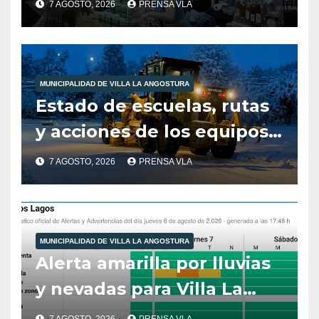
7 AGOSTO, 2026
PRENSA VLA
de Sabores.
MUNICIPALIDAD DE VILLA LA ANGOSTURA
Estado de escuelas, rutas
y acciones de los equipos
municipales – Villa La
7 AGOSTO, 2026
PRENSA VLA
Angostura – 7 de agosto –
10:00 hs
MUNICIPALIDAD DE VILLA LA ANGOSTURA
Alerta amarilla por lluvias
y nevadas para Villa La
Angostura.
7 AGOSTO, 2026
PRENSA VLA