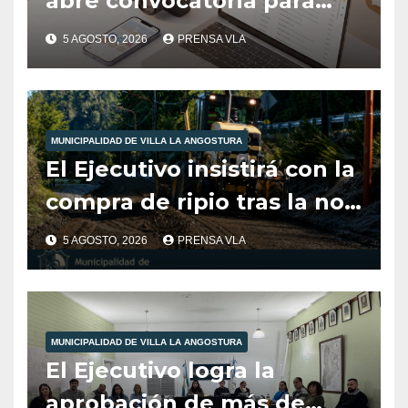
abre convocatoria para
cubrir el área de
5 AGOSTO, 2026
PRENSA VLA
Comunicación, Prensa y
Medios Digitales
MUNICIPALIDAD DE VILLA LA ANGOSTURA
El Ejecutivo insistirá con la
compra de ripio tras la no
aprobación del Concejo en
5 AGOSTO, 2026
PRENSA VLA
2025.
MUNICIPALIDAD DE VILLA LA ANGOSTURA
El Ejecutivo logra la
aprobación de más de