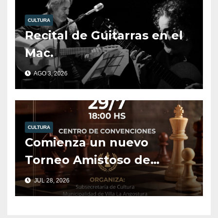
CULTURA
Recital de Guitarras en el
Mac.
AGO 3, 2026
CULTURA
Comienza un nuevo
Torneo Amistoso de
Ajedrez.
JUL 28, 2026