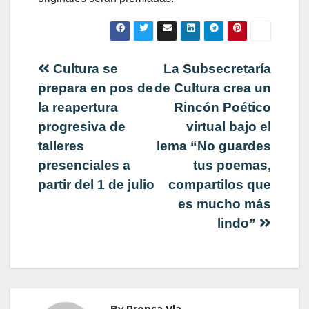
Navegación
Cultura se
La Subsecretaría
prepara en pos de
de Cultura crea un
de
la reapertura
Rincón Poético
progresiva de
virtual bajo el
entradas
talleres
lema “No guardes
presenciales a
tus poemas,
partir del 1 de julio
compartilos que
es mucho más
lindo”
By
Prensa Vla