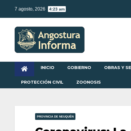
Skip
7 agosto, 2026
4:23 am
to
content
INICIO
GOBIERNO
OBRAS Y SE
PROTECCIÓN CIVIL
ZOONOSIS
PROVINCIA DE NEUQUÉN