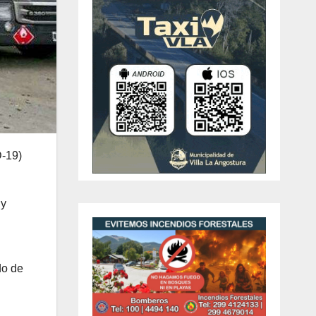
D-19)
 y
do de