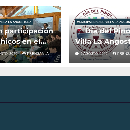
VILLA LA ANGOSTURA
MUNICIPALIDAD DE VILLA LA ANGO
n participación
Día del Pino
hicos en el
Villa La Angos
b de Robótica
OSTO, 2026
PRENSA VLA
6 AGOSTO, 2026
PRENS
FabLab
ostura.