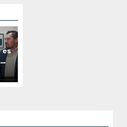
S
 es
e
que