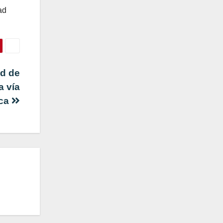
ad
ad de
a vía
ica