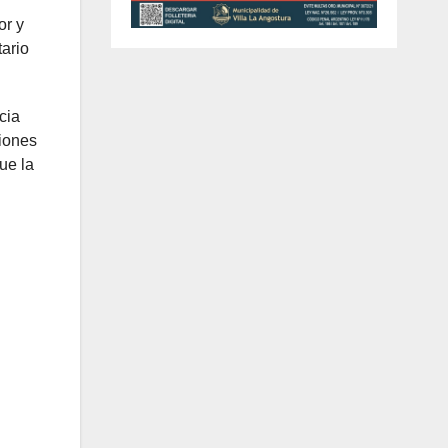
or y
tario
cia
siones
ue la