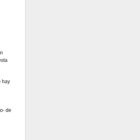
on
esta
e hay
o- de