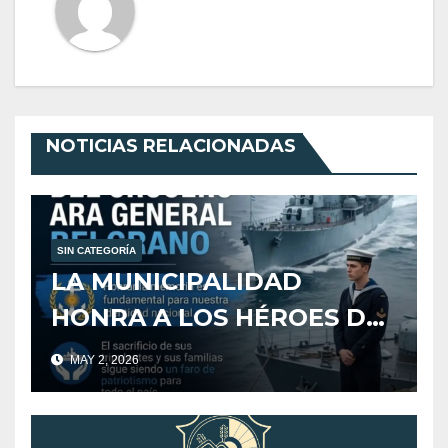
NOTICIAS RELACIONADAS
SIN CATEGORÍA
LA MUNICIPALIDAD
HONRA A LOS HÉROES DEL
CRUCERO ARA GENERAL
MAY 2, 2026
BELGRANO