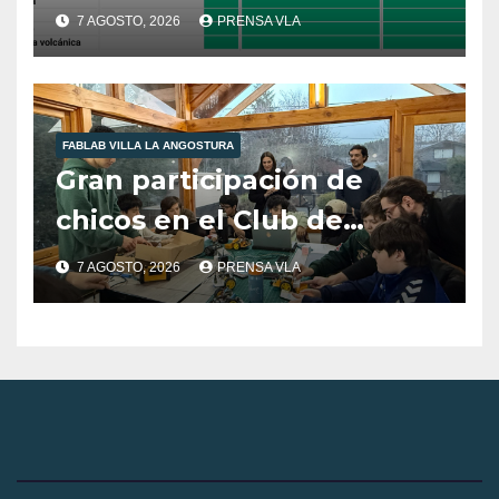
Angostura.
7 AGOSTO, 2026
PRENSA VLA
FABLAB VILLA LA ANGOSTURA
Gran participación de
chicos en el Club de
Robótica de FabLab
7 AGOSTO, 2026
PRENSA VLA
Angostura.