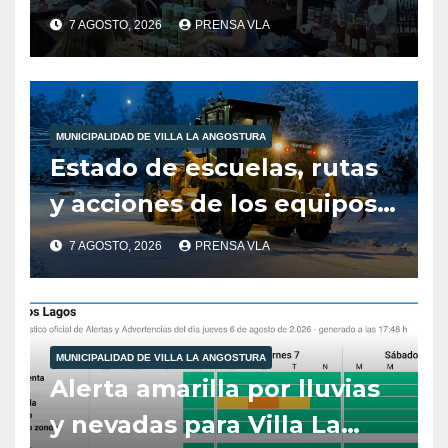
producción local a Tienda
7 AGOSTO, 2026
PRENSA VLA
de Sabores.
MUNICIPALIDAD DE VILLA LA ANGOSTURA
Estado de escuelas, rutas
y acciones de los equipos
municipales – Villa La
7 AGOSTO, 2026
PRENSA VLA
Angostura – 7 de agosto –
10:00 hs
MUNICIPALIDAD DE VILLA LA ANGOSTURA
Alerta amarilla por lluvias
y nevadas para Villa La