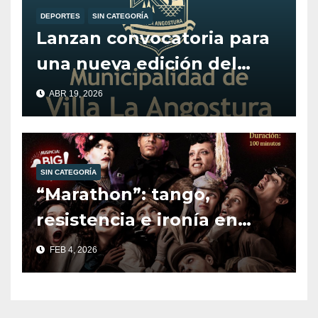
DEPORTES
SIN CATEGORÍA
Lanzan convocatoria para
una nueva edición del
programa Alentando el
ABR 19, 2026
Deporte.
SIN CATEGORÍA
“Marathon”: tango,
resistencia e ironía en
escena.
FEB 4, 2026