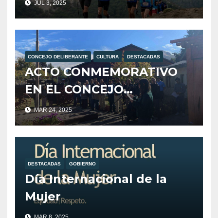
JUL 3, 2025
Montaña.
CONCEJO DELIBERANTE
CULTURA
DESTACADAS
ACTO CONMEMORATIVO
EN EL CONCEJO
DELIBERANTE POR EL 24
MAR 24, 2025
DE MARZO
DESTACADAS
GOBIERNO
Día Internacional de la
Mujer
MAR 8, 2025