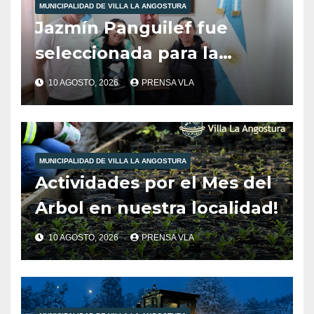
MUNICIPALIDAD DE VILLA LA ANGOSTURA
Jazmín Panguilef fue
seleccionada para la
Selección Argentina de
10 AGOSTO, 2026
PRENSA VLA
Hockey Sub 14.
MUNICIPALIDAD DE VILLA LA ANGOSTURA
Actividades por el Mes del
Arbol en nuestra localidad!
10 AGOSTO, 2026
PRENSA VLA