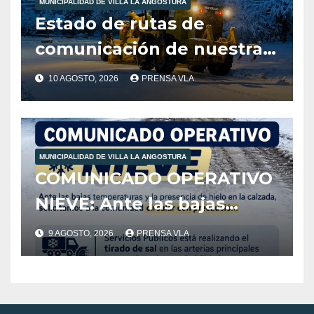
MUNICIPALIDAD DE VILLA LA ANGOSTURA
Estado de rutas de
comunicación de nuestra
localidad dia 10/08/26 Hora
10 AGOSTO, 2026
PRENSA VLA
9:45
MUNICIPALIDAD DE VILLA LA ANGOSTURA
COMUNICADO OPERATIVO
NIEVE: Ante las bajas
temperaturas y la
9 AGOSTO, 2026
PRENSA VLA
presencia de hielo en la
calzada, solicitamos a la
comunidad extremar las