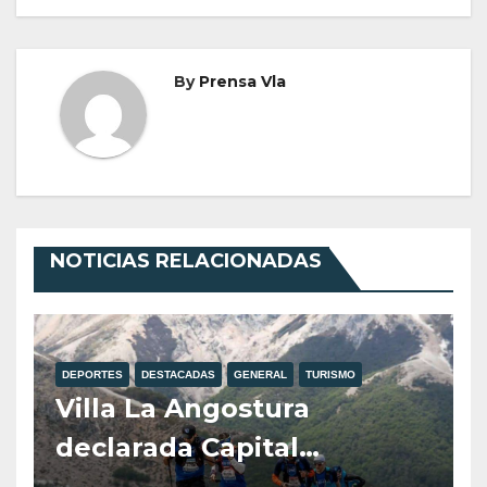
By
Prensa Vla
NOTICIAS RELACIONADAS
DEPORTES
DESTACADAS
GENERAL
TURISMO
Villa La Angostura
declarada Capital
Provincial del Deporte de