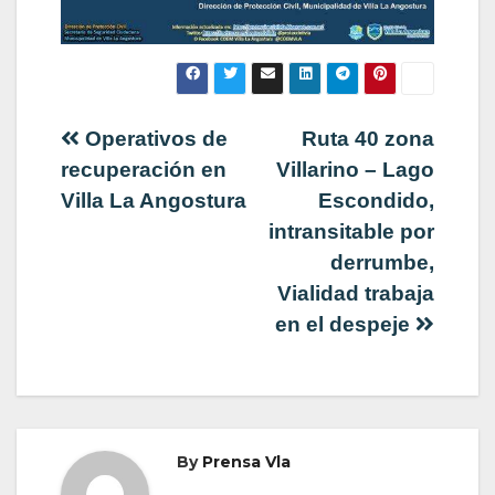
Navegación
Operativos de
Ruta 40 zona
recuperación en
Villarino – Lago
de
Villa La Angostura
Escondido,
intransitable por
entradas
derrumbe,
Vialidad trabaja
en el despeje
By
Prensa Vla