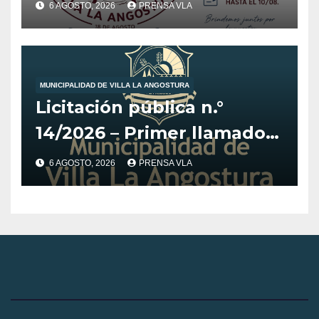
6 AGOSTO, 2026
PRENSA VLA
MUNICIPALIDAD DE VILLA LA ANGOSTURA
Licitación pública n.°
14/2026 – Primer llamado
para la adquisición de
6 AGOSTO, 2026
PRENSA VLA
vehículo adaptado para
CET.