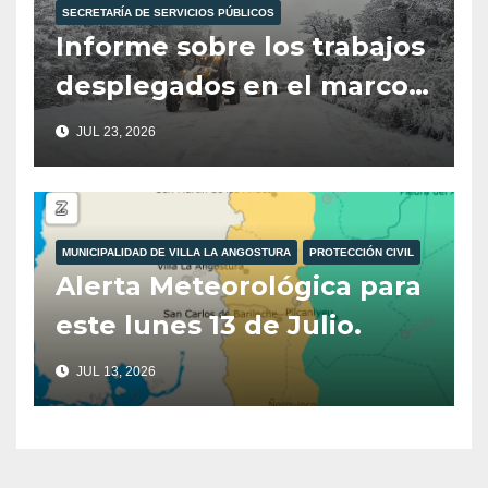
SECRETARÍA DE SERVICIOS PÚBLICOS
Informe sobre los trabajos
desplegados en el marco
del Operativo Invierno.
JUL 23, 2026
MUNICIPALIDAD DE VILLA LA ANGOSTURA
PROTECCIÓN CIVIL
Alerta Meteorológica para
este lunes 13 de Julio.
JUL 13, 2026