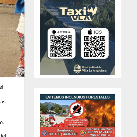
el
las
o.
del