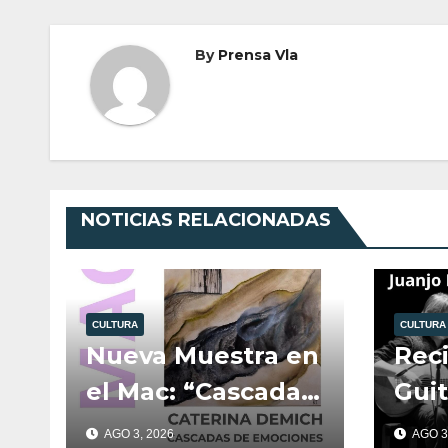
entradas
By
Prensa Vla
NOTICIAS RELACIONADAS
CULTURA
CULTURA
Nueva Muestra en
Reci
el Mac: “Cascada
Guit
de emociones”.
Mac
AGO 3, 2026
AGO 3