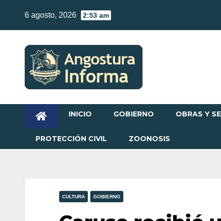
Skip
6 agosto, 2026
2:53 am
to
content
INICIO
GOBIERNO
OBRAS Y SE
PROTECCIÓN CIVIL
ZOONOSIS
CULTURA
GOBIERNO