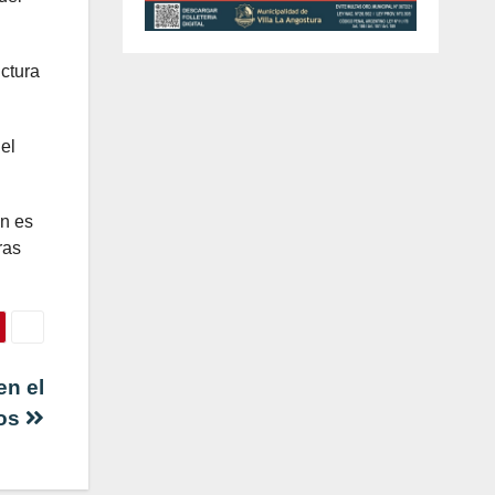
ctura
el
én es
ras
en el
nos