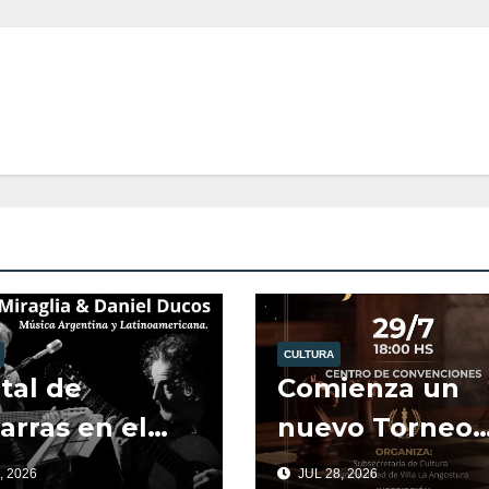
CULTURA
tal de
Comienza un
arras en el
nuevo Torneo
.
Amistoso de
, 2026
JUL 28, 2026