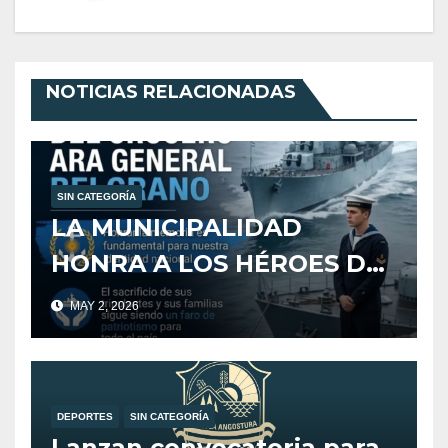
NOTICIAS RELACIONADAS
SIN CATEGORÍA
LA MUNICIPALIDAD
HONRA A LOS HÉROES DEL
CRUCERO ARA GENERAL
MAY 2, 2026
BELGRANO
DEPORTES
SIN CATEGORÍA
Lanzan convocatoria para