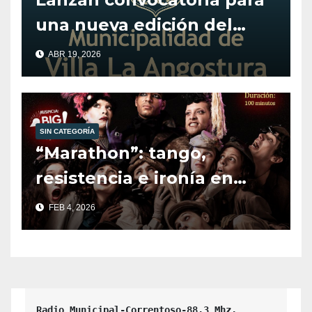
una nueva edición del
programa Alentando el
ABR 19, 2026
Deporte.
SIN CATEGORÍA
“Marathon”: tango,
resistencia e ironía en
escena.
FEB 4, 2026
Radio Municipal-Correntoso-88.3 Mhz.