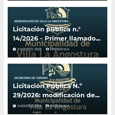
MUNICIPALIDAD DE VILLA LA ANGOSTURA
Licitación pública n.°
14/2026 – Primer llamado
para la adquisición de
6 AGOSTO, 2026
PRENSA VLA
vehículo adaptado para
CET.
SECRETARIA DE TURISMO
Licitación Pública N.º
29/2026: modificación de
fechas para el Desarrollo
6 AGOSTO, 2026
PRENSA VLA
de Estrategia y