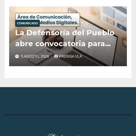
Posicionamiento Digital
del Destino Villa La
COMUNICADO
Angostura
La Defensoría del Pueblo
abre convocatoria para
cubrir el área de
5 AGOSTO, 2026
PRENSA VLA
Comunicación, Prensa y
Medios Digitales