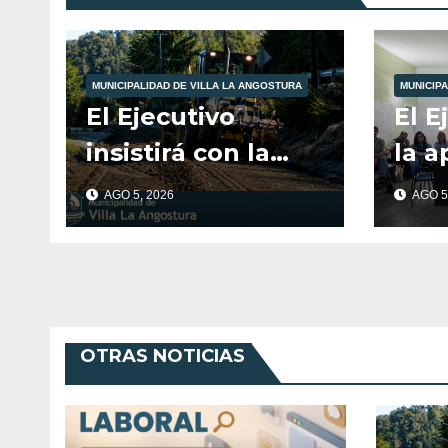
MUNICIPALIDAD DE VILLA LA ANGOSTURA
MUNICIPA
El Ejecutivo
El E
insistirá con la
la a
compra de ripio
más
AGO 5, 2026
AGO 5
tras la no
mill
aprobación del
obra
Concejo en 2025.
en V
Ang
OTRAS NOTICIAS