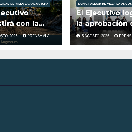
ALIDAD DE VILLA LA ANGOSTURA
MUNICIPALIDAD DE VILLA LA ANGO
jecutivo
El Ejecutivo lo
stirá con la
la aprobación 
pra de ripio
más de $600
OSTO, 2026
PRENSA VLA
5 AGOSTO, 2026
PRENS
 la no
millones para
obación del
obras estratég
cejo en 2025.
en Villa La
Angostura.