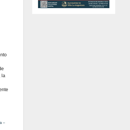
ento
de
 la
ente
a –