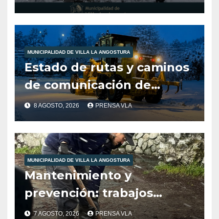
Angostura dia 8/8/26
-12:00HS
MUNICIPALIDAD DE VILLA LA ANGOSTURA
Estado de rutas y caminos
de comunicación de
nuestra localidad
8 AGOSTO, 2026
PRENSA VLA
MUNICIPALIDAD DE VILLA LA ANGOSTURA
Mantenimiento y
prevención: trabajos
municipales ante las
7 AGOSTO, 2026
PRENSA VLA