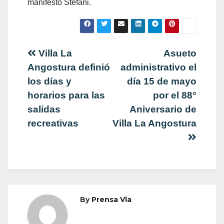
manifestó Stefani.
Navegación
Villa La
Asueto
Angostura definió
administrativo el
de
los días y
día 15 de mayo
horarios para las
por el 88°
entradas
salidas
Aniversario de
recreativas
Villa La Angostura
By
Prensa Vla