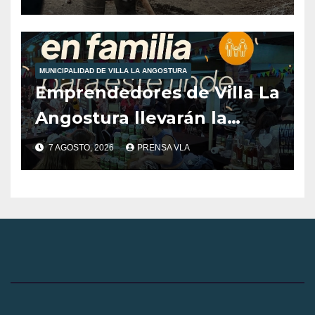
condiciones climáticas.
MUNICIPALIDAD DE VILLA LA ANGOSTURA
Emprendedores de Villa La
Angostura llevarán la
producción local a Tienda
7 AGOSTO, 2026
PRENSA VLA
de Sabores.