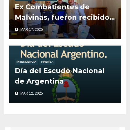
Ex Combatientes de
Malvinas, fueron recibidos
por el Intendente de Villa
MAR 17, 2025
la Angostura, Javier Murer.
INTENDENCIA
PRENSA
Día del Escudo Nacional
de Argentina
MAR 12, 2025