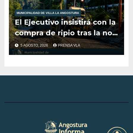
MUNICIPALIDAD DE VILLA LA ANGOSTURA
El Ejecutivo insistirá con la
compra de ripio tras la no
aprobación del Concejo en
5 AGOSTO, 2026
PRENSA VLA
2025.