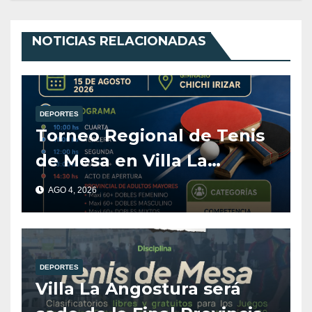
NOTICIAS RELACIONADAS
DEPORTES
Torneo Regional de Tenis
de Mesa en Villa La
Angostura
AGO 4, 2026
DEPORTES
Villa La Angostura será