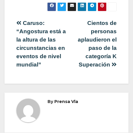
Navegación
Caruso:
Cientos de
“Angostura está a
personas
de
la altura de las
aplaudieron el
circunstancias en
paso de la
entradas
eventos de nivel
categoría K
mundial”
Superación
By
Prensa Vla