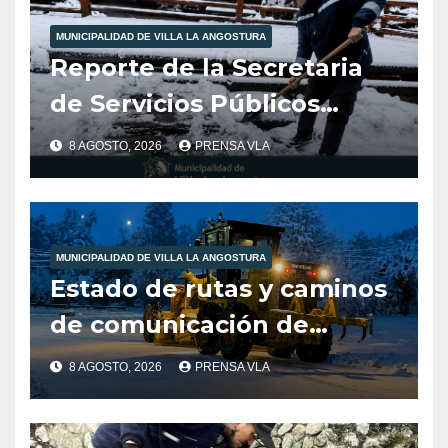
MUNICIPALIDAD DE VILLA LA ANGOSTURA
Reporte de la Secretaria
de Servicios Públicos
Municipalidad de Villa la
8 AGOSTO, 2026
PRENSA VLA
Angostura dia 8/8/26
-12:00HS
MUNICIPALIDAD DE VILLA LA ANGOSTURA
Estado de rutas y caminos
de comunicación de
nuestra localidad
8 AGOSTO, 2026
PRENSA VLA