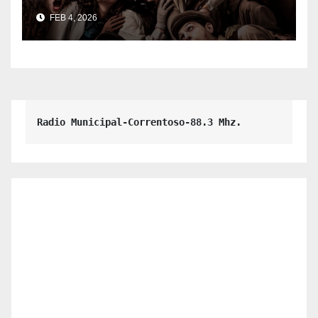
escena.
FEB 4, 2026
Radio Municipal-Correntoso-88.3 Mhz.