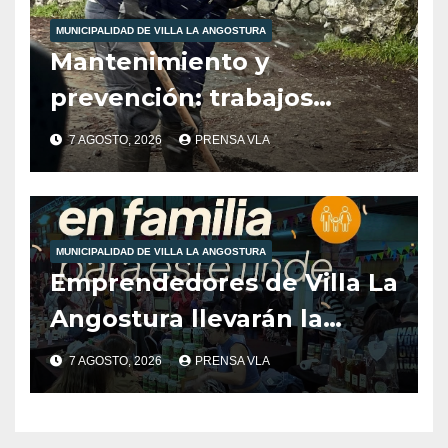
MUNICIPALIDAD DE VILLA LA ANGOSTURA
Mantenimiento y
prevención: trabajos
municipales ante las
7 AGOSTO, 2026
PRENSA VLA
condiciones climáticas.
MUNICIPALIDAD DE VILLA LA ANGOSTURA
Emprendedores de Villa La
Angostura llevarán la
producción local a Tienda
7 AGOSTO, 2026
PRENSA VLA
de Sabores.