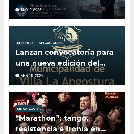
CRUCERO ARA GENERAL
MAY 2, 2026
BELGRANO
DEPORTES
SIN CATEGORÍA
Lanzan convocatoria para
una nueva edición del
programa Alentando el
ABR 19, 2026
Deporte.
SIN CATEGORÍA
“Marathon”: tango,
resistencia e ironía en