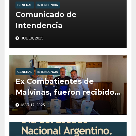
GENERAL
INTENDENCIA
Comunicado de
Intendencia
JUL 10, 2025
GENERAL
INTENDENCIA
Ex Combatientes de
Malvinas, fueron recibidos
por el Intendente de Villa
MAR 17, 2025
la Angostura, Javier Murer.