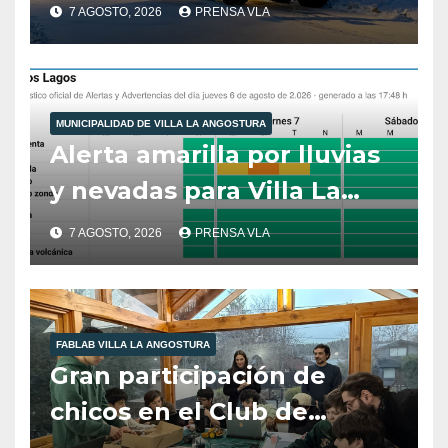
municipales – Villa La
7 AGOSTO, 2026
PRENSA VLA
Angostura – 7 de agosto –
10:00 hs
MUNICIPALIDAD DE VILLA LA ANGOSTURA
Alerta amarilla por lluvias
y nevadas para Villa La
Angostura.
7 AGOSTO, 2026
PRENSA VLA
FABLAB VILLA LA ANGOSTURA
Gran participación de
chicos en el Club de
Robótica de FabLab