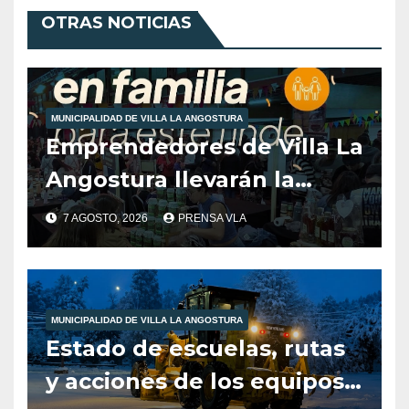
OTRAS NOTICIAS
MUNICIPALIDAD DE VILLA LA ANGOSTURA
Emprendedores de Villa La
Angostura llevarán la
producción local a Tienda
7 AGOSTO, 2026
PRENSA VLA
de Sabores.
MUNICIPALIDAD DE VILLA LA ANGOSTURA
Estado de escuelas, rutas
y acciones de los equipos