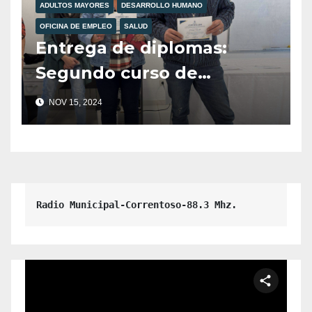
ADULTOS MAYORES
DESARROLLO HUMANO
OFICINA DE EMPLEO
SALUD
Entrega de diplomas:
Segundo curso de
Formación de Cuidadores
NOV 15, 2024
Domiciliarios con
especialización en adultos
y adultas mayores.
Radio Municipal-Correntoso-88.3 Mhz.