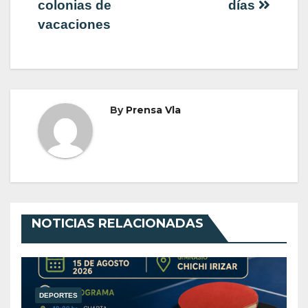
colonias de
días
entradas
vacaciones
By
Prensa Vla
NOTICIAS RELACIONADAS
DEPORTES