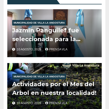
MUNICIPALIDAD DE VILLA LA ANGOSTURA
Jazmín Panguilef fue
seleccionada para la
Selección Argentina de
10 AGOSTO, 2026
PRENSA VLA
Hockey Sub 14.
MUNICIPALIDAD DE VILLA LA ANGOSTURA
Actividades por el Mes del
Arbol en nuestra localidad!
10 AGOSTO, 2026
PRENSA VLA