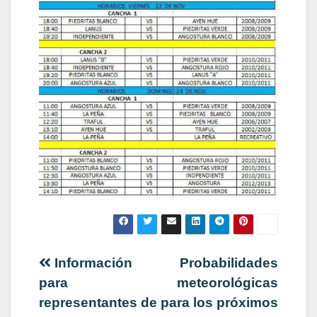
Navegación
Información
Probabilidades
para
meteorológicas
de
representantes de
para los próximos