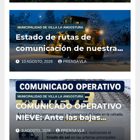
MUNICIPALIDAD DE VILLA LA ANGOSTURA
Estado de rutas de
comunicación de nuestra
localidad dia 10/08/26 Hora
10 AGOSTO, 2026
PRENSA VLA
9:45
MUNICIPALIDAD DE VILLA LA ANGOSTURA
COMUNICADO OPERATIVO
NIEVE: Ante las bajas
temperaturas y la
9 AGOSTO, 2026
PRENSA VLA
presencia de hielo en la