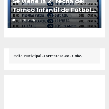
Se viene la 2° fecha del
Torneo Infantil de Fútbol
Mixto 2026
JUL 31, 2026
Radio Municipal-Correntoso-88.3 Mhz.