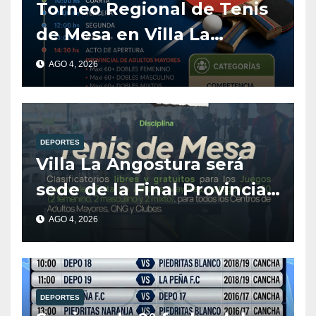
Torneo Regional de Tenis
de Mesa en Villa La
Angostura
AGO 4, 2026
DEPORTES
Villa La Angostura será
sede de la Final Provincial
de Tenis de Mesa para
AGO 4, 2026
Adultos Mayores.
DEPORTES