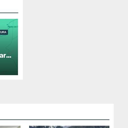
TURA
ara