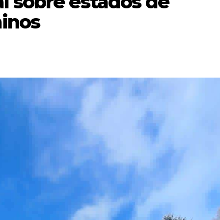
l sobre estados de
minos