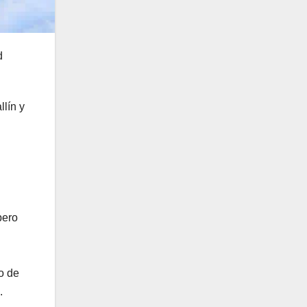
d
lín y
pero
o de
.