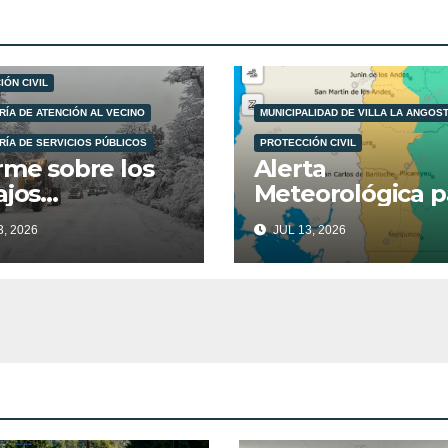
LIDAD DE VILLA LA ANGOSTURA
ÓN CIVIL
RÍA DE ATENCIÓN AL VECINO
MUNICIPALIDAD DE VILLA LA ANGOS
RÍA DE SERVICIOS PÚBLICOS
PROTECCIÓN CIVIL
rme sobre los
Alerta
ajos
Meteorológica p
legados en el
este lunes 13 de
, 2026
JUL 13, 2026
o del
Julio.
ativo Invierno.