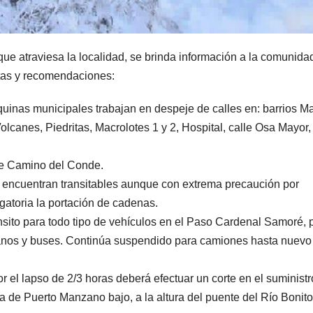
que atraviesa la localidad, se brinda información a la comunida
rutas y recomendaciones:
inas municipales trabajan en despeje de calles en: barrios Mal
Volcanes, Piedritas, Macrolotes 1 y 2, Hospital, calle Osa Mayor,
le Camino del Conde.
se encuentran transitables aunque con extrema precaución por
gatoria la portación de cadenas.
nsito para todo tipo de vehículos en el Paso Cardenal Samoré, 
vianos y buses. Continúa suspendido para camiones hasta nuevo
r el lapso de 2/3 horas deberá efectuar un corte en el suministr
a de Puerto Manzano bajo, a la altura del puente del Río Bonito