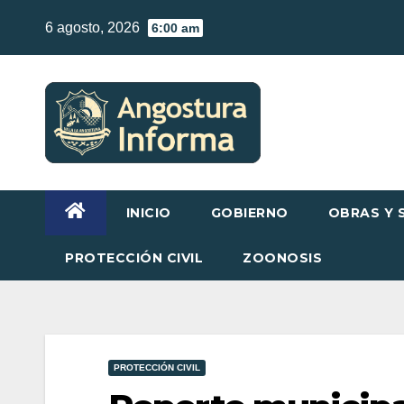
Skip
6 agosto, 2026
6:00 am
to
content
INICIO
GOBIERNO
OBRAS Y 
PROTECCIÓN CIVIL
ZOONOSIS
PROTECCIÓN CIVIL