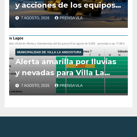
y acciones de los equipos
municipales – Villa La
7 AGOSTO, 2026
PRENSA VLA
Angostura – 7 de agosto –
10:00 hs
MUNICIPALIDAD DE VILLA LA ANGOSTURA
Alerta amarilla por lluvias
y nevadas para Villa La
Angostura.
7 AGOSTO, 2026
PRENSA VLA