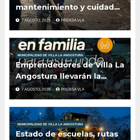
mantenimiento y cuidados
ciudadanos en el marco de
7 AGOSTO, 2026
PRENSA VLA
las inclemencias climáticas
reinantes en la región
MUNICIPALIDAD DE VILLA LA ANGOSTURA
Emprendedores de Villa La
Angostura llevarán la
producción local a Tienda
7 AGOSTO, 2026
PRENSA VLA
de Sabores.
MUNICIPALIDAD DE VILLA LA ANGOSTURA
Estado de escuelas, rutas