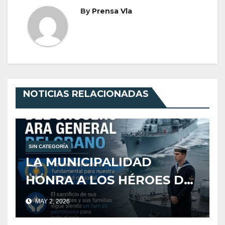
By
Prensa Vla
NOTICIAS RELACIONADAS
SIN CATEGORÍA
LA MUNICIPALIDAD
HONRA A LOS HÉROES DEL
CRUCERO ARA GENERAL
MAY 2, 2026
BELGRANO