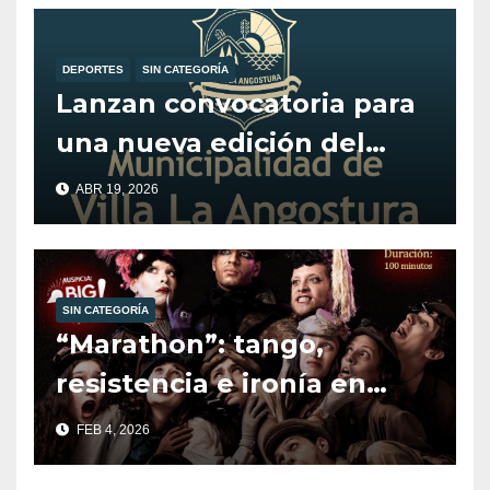
DEPORTES
SIN CATEGORÍA
Lanzan convocatoria para
una nueva edición del
programa Alentando el
ABR 19, 2026
Deporte.
SIN CATEGORÍA
“Marathon”: tango,
resistencia e ironía en
escena.
FEB 4, 2026