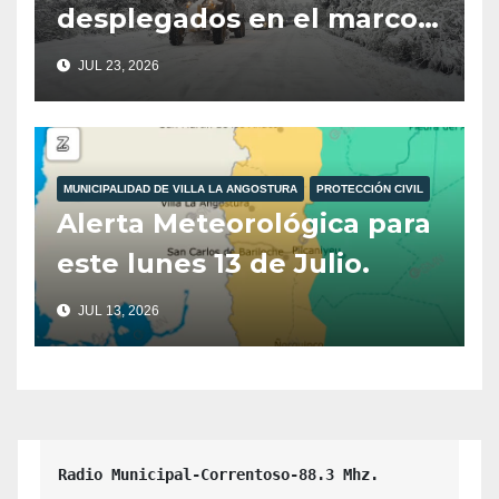
desplegados en el marco
del Operativo Invierno.
JUL 23, 2026
MUNICIPALIDAD DE VILLA LA ANGOSTURA
PROTECCIÓN CIVIL
Alerta Meteorológica para
este lunes 13 de Julio.
JUL 13, 2026
Radio Municipal-Correntoso-88.3 Mhz.