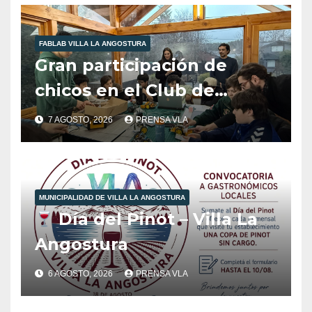
FABLAB VILLA LA ANGOSTURA
Gran participación de
chicos en el Club de
Robótica de FabLab
7 AGOSTO, 2026
PRENSA VLA
Angostura.
MUNICIPALIDAD DE VILLA LA ANGOSTURA
Día del Pinot – Villa La
Angostura
6 AGOSTO, 2026
PRENSA VLA