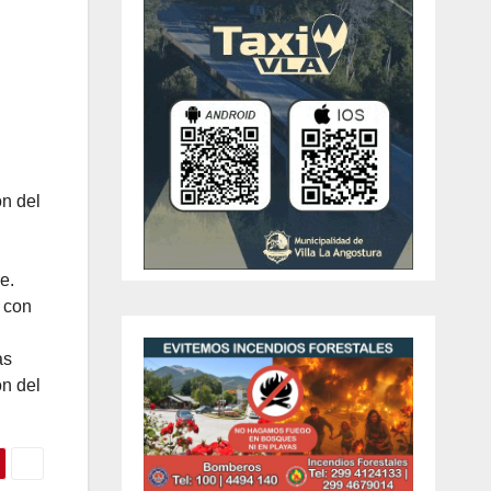
ón del
e.
 con
as
ón del