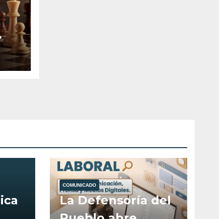
COMUNICADO
ica
La Defensoría del
Pueblo abre