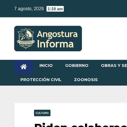
Skip
7 agosto, 2026
1:10 am
to
content
INICIO
GOBIERNO
OBRAS Y SE
PROTECCIÓN CIVIL
ZOONOSIS
CULTURA