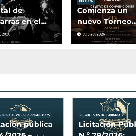
CULTURA
tal de
Comienza un
arras en el
nuevo Torneo
.
Amistoso de
, 2026
JUL 28, 2026
Ajedrez.
ALIDAD DE VILLA LA ANGOSTURA
SECRETARIA DE TURISMO
tación pública
Licitación Públ
14/2026 –
N.º 29/2026: