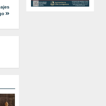
uajes
ngo