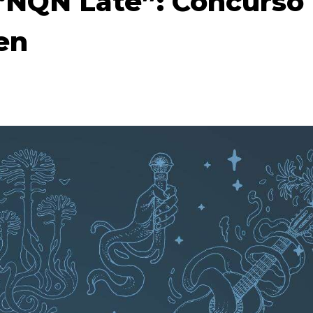
“NQN Late”: Concurso
en