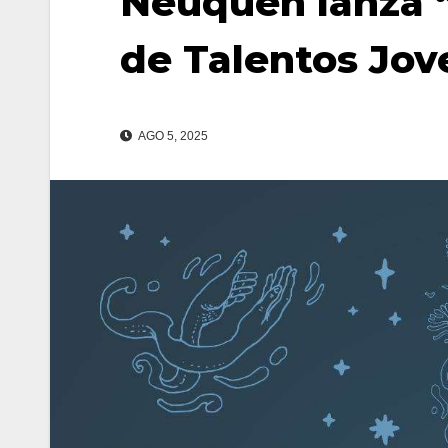
Neuquén lanza 
de Talentos Jov
AGO 5, 2025