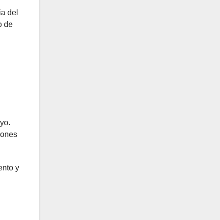
ia del
o de
yo.
iones
ento y